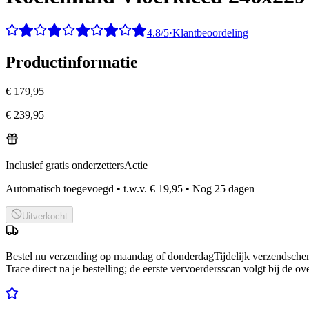
4.8/5
·
Klantbeoordeling
Productinformatie
€ 179,95
€ 239,95
Inclusief gratis onderzetters
Actie
Automatisch toegevoegd
•
t.w.v.
€ 19,95
•
Nog
25
dagen
Uitverkocht
Bestel nu
verzending op maandag of donderdag
Tijdelijk verzendsch
Trace direct na je bestelling; de eerste vervoerdersscan volgt bij de ov