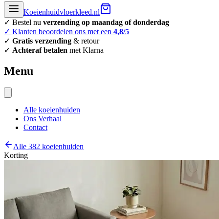
Koeienhuidvloerkleed.nl
✓ Bestel nu
verzending op maandag of donderdag
✓ Klanten beoordelen ons met een
4,8/5
✓
Gratis verzending
& retour
✓
Achteraf betalen
met Klarna
Menu
Alle koeienhuiden
Ons Verhaal
Contact
Alle 382 koeienhuiden
Korting