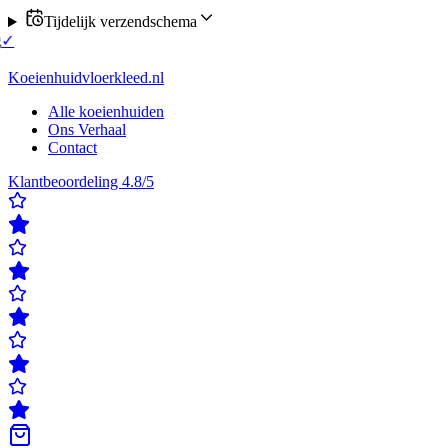
Tijdelijk verzendschema
el nu verzending op maandag of donderdag
✓
Klanten beoordelen ons m
 beoordelen ons met een 4,8/5
✓
Gratis verzending & retour
✓
Achteraf
Koeienhuidvloerkleed.nl
Alle koeienhuiden
Ons Verhaal
Contact
Klantbeoordeling 4.8/5