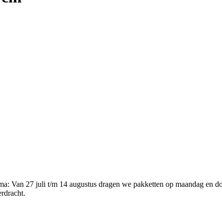
ema
:
Van 27 juli t/m 14 augustus dragen we pakketten op maandag en d
erdracht.