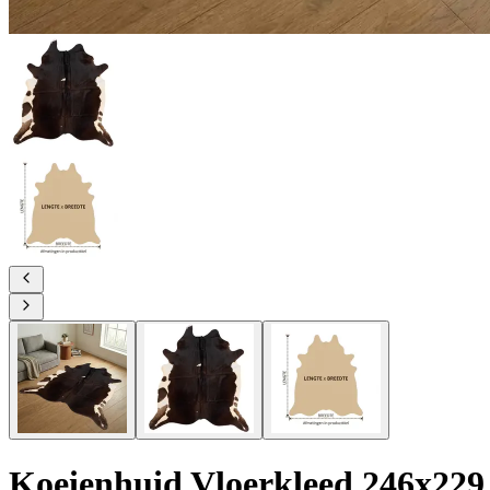
Koeienhuid Vloerkleed 246x229