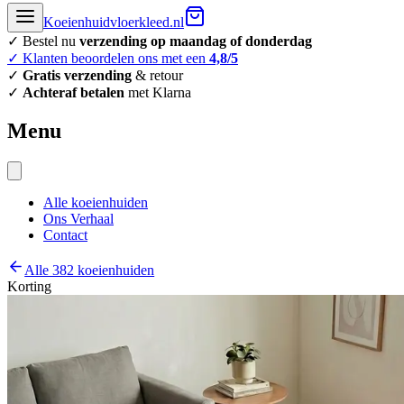
Koeienhuidvloerkleed.nl
✓ Bestel nu
verzending op maandag of donderdag
✓ Klanten beoordelen ons met een
4,8/5
✓
Gratis verzending
& retour
✓
Achteraf betalen
met Klarna
Menu
Alle koeienhuiden
Ons Verhaal
Contact
Alle 382 koeienhuiden
Korting