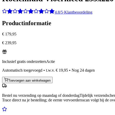
4.8/5
·
Klantbeoordeling
Productinformatie
€ 179,95
€ 239,95
Inclusief gratis onderzetters
Actie
Automatisch toegevoegd
•
t.w.v.
€ 19,95
•
Nog
24
dagen
Toevoegen aan winkelwagen
Bestel nu
verzending op maandag of donderdag
Tijdelijk verzendsch
Trace direct na je bestelling; de eerste vervoerdersscan volgt bij de ov