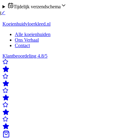
Tijdelijk verzendschema
u verzending op maandag of donderdag
✓
Klanten beoordelen ons met e
ordelen ons met een 4,8/5
✓
Gratis verzending & retour
✓
Achteraf bet
Koeienhuidvloerkleed.nl
Alle koeienhuiden
Ons Verhaal
Contact
Klantbeoordeling 4.8/5