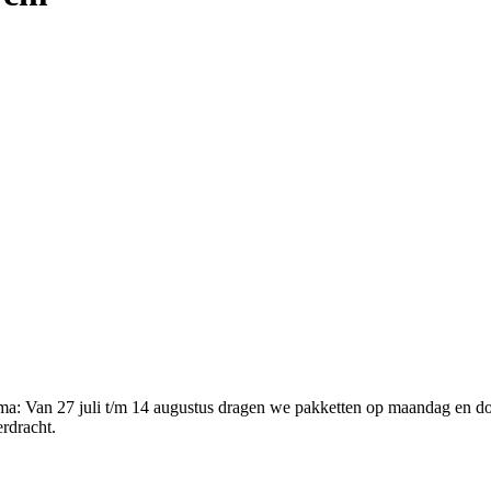
ema
:
Van 27 juli t/m 14 augustus dragen we pakketten op maandag en d
erdracht.