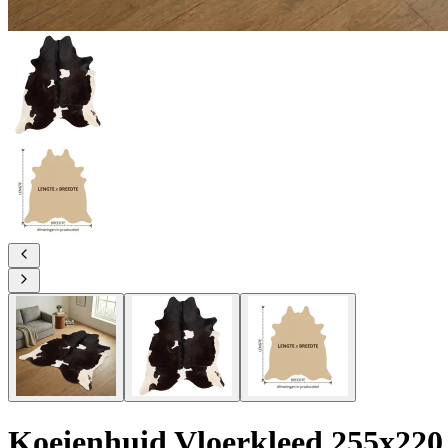
Koeienhuid Vloerkleed 255x220