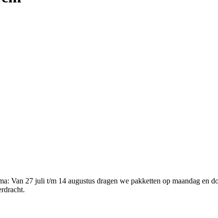
ema
:
Van 27 juli t/m 14 augustus dragen we pakketten op maandag en d
erdracht.