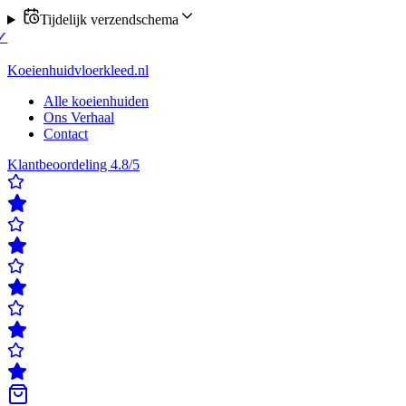
Tijdelijk verzendschema
u verzending op maandag of donderdag
✓
Klanten beoordelen ons met e
ordelen ons met een 4,8/5
✓
Gratis verzending & retour
✓
Achteraf bet
Koeienhuidvloerkleed.nl
Alle koeienhuiden
Ons Verhaal
Contact
Klantbeoordeling 4.8/5