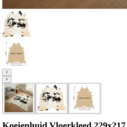
Koeienhuid Vloerkleed 229x217