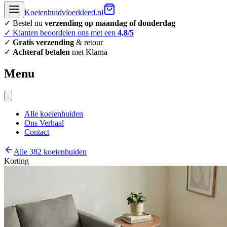
Koeienhuidvloerkleed.nl
✓ Bestel nu
verzending op maandag of donderdag
✓ Klanten beoordelen ons met een
4,8/5
✓
Gratis verzending
& retour
✓
Achteraf betalen
met Klarna
Menu
Alle koeienhuiden
Ons Verhaal
Contact
Alle 382 koeienhuiden
Korting