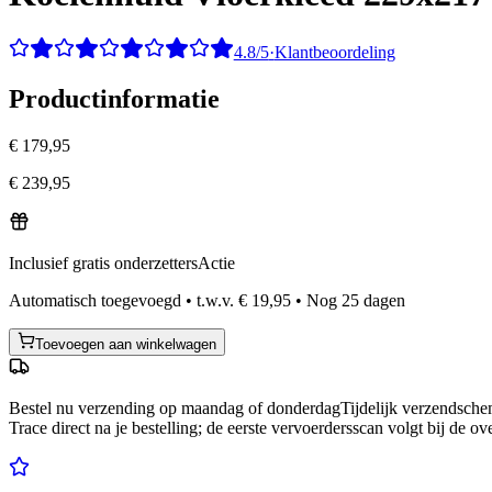
4.8/5
·
Klantbeoordeling
Productinformatie
€ 179,95
€ 239,95
Inclusief gratis onderzetters
Actie
Automatisch toegevoegd
•
t.w.v.
€ 19,95
•
Nog
25
dagen
Toevoegen aan winkelwagen
Bestel nu
verzending op maandag of donderdag
Tijdelijk verzendsch
Trace direct na je bestelling; de eerste vervoerdersscan volgt bij de ov