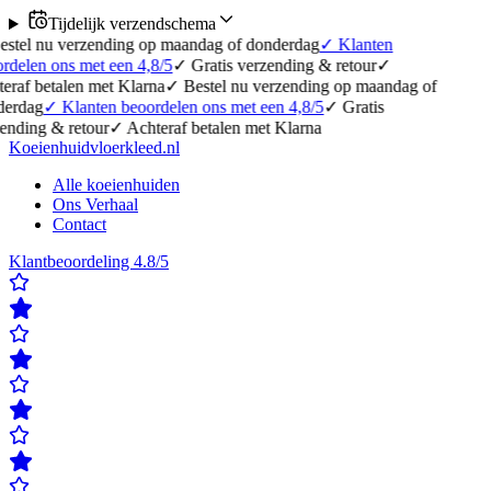
Tijdelijk verzendschema
verzending op maandag of donderdag
✓
Klanten
s met een 4,8/5
✓
Gratis verzending & retour
✓
len met Klarna
✓
Bestel nu verzending op maandag of
Klanten beoordelen ons met een 4,8/5
✓
Gratis
 retour
✓
Achteraf betalen met Klarna
Koeienhuidvloerkleed.nl
Alle koeienhuiden
Ons Verhaal
Contact
Klantbeoordeling 4.8/5