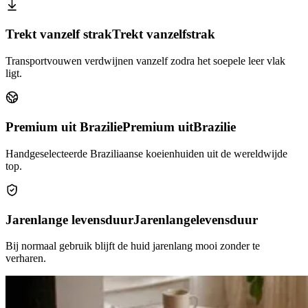
Trekt vanzelf strak
Trekt vanzelf
strak
Transportvouwen verdwijnen vanzelf zodra het soepele leer vlak
ligt.
Premium uit Brazilie
Premium uit
Brazilie
Handgeselecteerde Braziliaanse koeienhuiden uit de wereldwijde
top.
Jarenlange levensduur
Jarenlange
levensduur
Bij normaal gebruik blijft de huid jarenlang mooi zonder te
verharen.