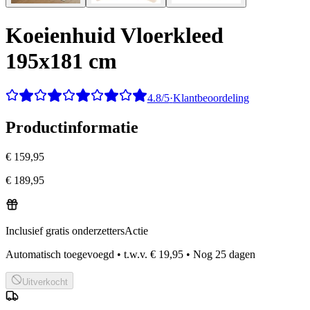
Koeienhuid Vloerkleed
195x181 cm
4.8/5
·
Klantbeoordeling
Productinformatie
€ 159,95
€ 189,95
Inclusief gratis onderzetters
Actie
Automatisch toegevoegd
•
t.w.v.
€ 19,95
•
Nog
25
dagen
Uitverkocht