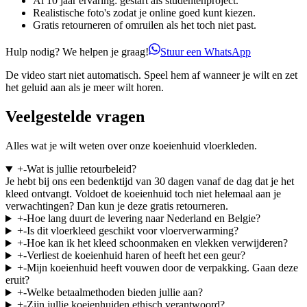
Al 10 jaar ervaring: gestart als studentenproject.
Realistische foto's zodat je online goed kunt kiezen.
Gratis retourneren of omruilen als het toch niet past.
Hulp nodig? We helpen je graag!
Stuur een WhatsApp
De video start niet automatisch. Speel hem af wanneer je wilt en zet
het geluid aan als je meer wilt horen.
Veelgestelde vragen
Alles wat je wilt weten over onze koeienhuid vloerkleden.
+
-
Wat is jullie retourbeleid?
Je hebt bij ons een bedenktijd van 30 dagen vanaf de dag dat je het
kleed ontvangt. Voldoet de koeienhuid toch niet helemaal aan je
verwachtingen? Dan kun je deze gratis retourneren.
+
-
Hoe lang duurt de levering naar Nederland en Belgie?
+
-
Is dit vloerkleed geschikt voor vloerverwarming?
+
-
Hoe kan ik het kleed schoonmaken en vlekken verwijderen?
+
-
Verliest de koeienhuid haren of heeft het een geur?
+
-
Mijn koeienhuid heeft vouwen door de verpakking. Gaan deze
eruit?
+
-
Welke betaalmethoden bieden jullie aan?
+
-
Zijn jullie koeienhuiden ethisch verantwoord?