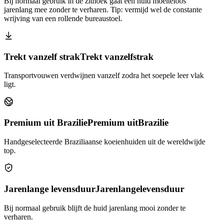
Bij normaal gebruik in de zithoek gaat een huid moeiteloos
jarenlang mee zonder te verharen. Tip: vermijd wel de constante
wrijving van een rollende bureaustoel.
Trekt vanzelf strak
Trekt vanzelf
strak
Transportvouwen verdwijnen vanzelf zodra het soepele leer vlak
ligt.
Premium uit Brazilie
Premium uit
Brazilie
Handgeselecteerde Braziliaanse koeienhuiden uit de wereldwijde
top.
Jarenlange levensduur
Jarenlange
levensduur
Bij normaal gebruik blijft de huid jarenlang mooi zonder te
verharen.