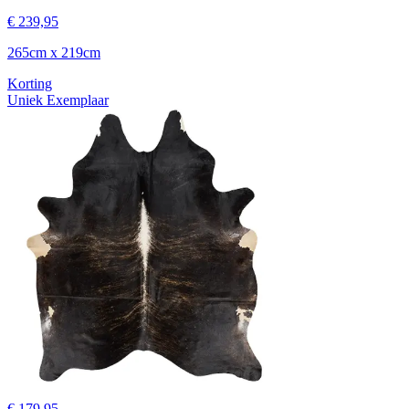
€ 239,95
265cm x 219cm
Korting
Uniek Exemplaar
€ 179,95