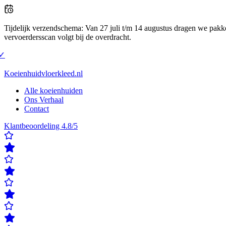
Tijdelijk verzendschema
:
Van 27 juli t/m 14 augustus dragen we pakke
vervoerdersscan volgt bij de overdracht.
nu verzending op maandag of donderdag
✓
Klanten beoordelen ons met
oordelen ons met een 4.8/5
✓
Gratis verzending & retour
✓
Achteraf be
Koeienhuidvloerkleed.nl
Alle koeienhuiden
Ons Verhaal
Contact
Klantbeoordeling 4.8/5