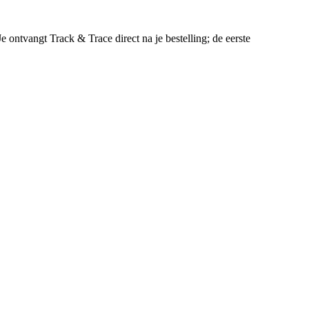
ontvangt Track & Trace direct na je bestelling; de eerste
✓
Bestel nu verzending op maandag of donderdag
✓