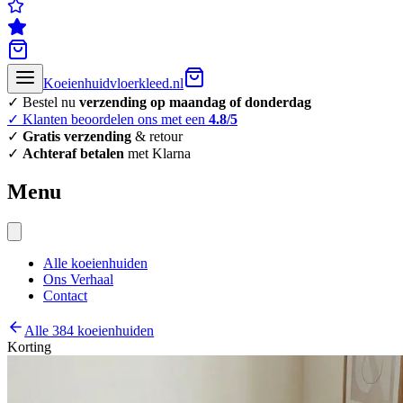
Koeienhuidvloerkleed.nl
✓ Bestel nu
verzending op maandag of donderdag
✓ Klanten beoordelen ons met een
4.8/5
✓
Gratis verzending
& retour
✓
Achteraf betalen
met Klarna
Menu
Alle koeienhuiden
Ons Verhaal
Contact
Alle 384 koeienhuiden
Korting