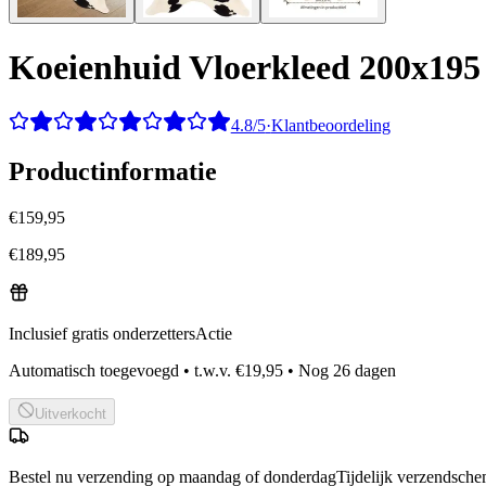
Koeienhuid Vloerkleed 200x195
4.8/5
·
Klantbeoordeling
Productinformatie
€
159,95
€
189,95
Inclusief gratis onderzetters
Actie
Automatisch toegevoegd • t.w.v. €19,95 • Nog
26
dagen
Uitverkocht
Bestel nu
verzending op maandag of donderdag
Tijdelijk verzendsch