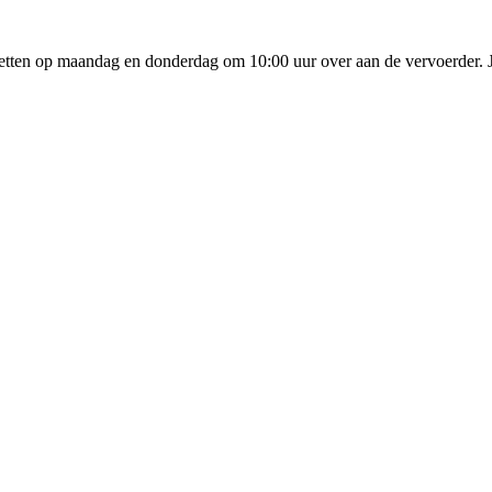
tten op maandag en donderdag om 10:00 uur over aan de vervoerder. Je 
 een 4.8/5
✓
Gratis verzending & retour
✓
Achteraf betalen met Klarna
talen met Klarna