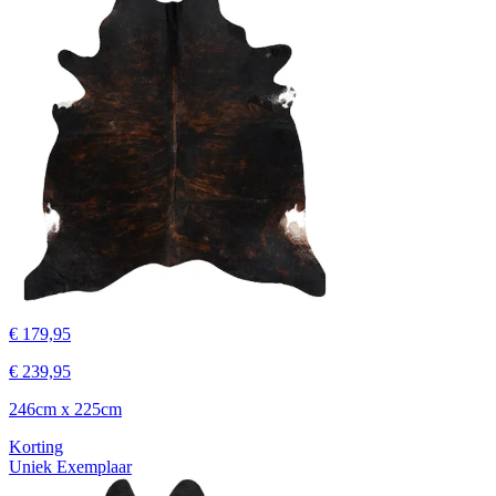
€ 179,95
€ 239,95
246cm x 225cm
Korting
Uniek Exemplaar