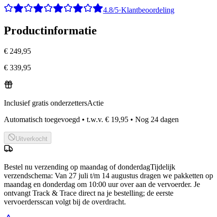
4.8/5
·
Klantbeoordeling
Productinformatie
€ 249,95
€ 339,95
Inclusief gratis onderzetters
Actie
Automatisch toegevoegd
•
t.w.v.
€ 19,95
•
Nog
24
dagen
Uitverkocht
Bestel nu
verzending op maandag of donderdag
Tijdelijk
verzendschema
:
Van 27 juli t/m 14 augustus dragen we pakketten op
maandag en donderdag om 10:00 uur over aan de vervoerder. Je
ontvangt Track & Trace direct na je bestelling; de eerste
vervoerdersscan volgt bij de overdracht.