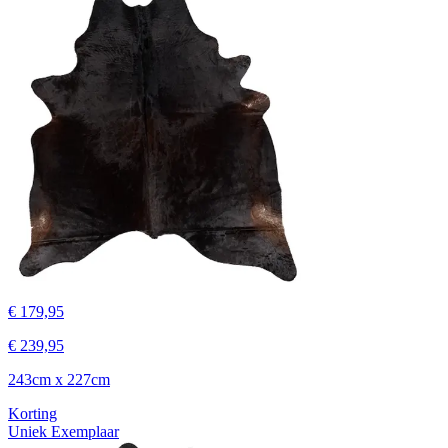
€ 179,95
€ 239,95
243cm x 227cm
Korting
Uniek Exemplaar