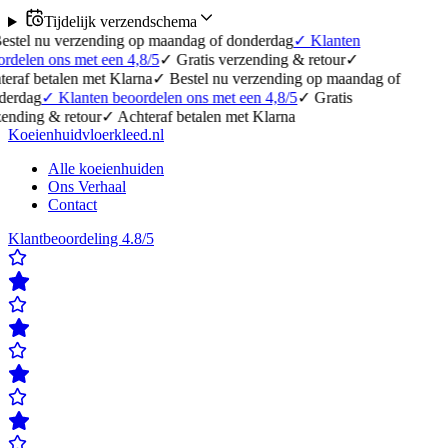
Tijdelijk verzendschema
verzending op maandag of donderdag
✓
Klanten
s met een 4,8/5
✓
Gratis verzending & retour
✓
len met Klarna
✓
Bestel nu verzending op maandag of
lanten beoordelen ons met een 4,8/5
✓
Gratis
retour
✓
Achteraf betalen met Klarna
Koeienhuidvloerkleed.nl
Alle koeienhuiden
Ons Verhaal
Contact
Klantbeoordeling 4.8/5