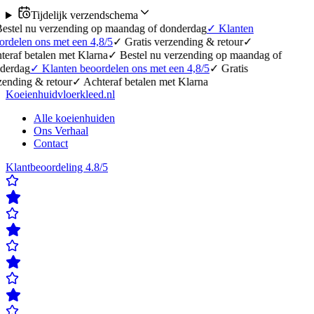
Tijdelijk verzendschema
verzending op maandag of donderdag
✓
Klanten
s met een 4,8/5
✓
Gratis verzending & retour
✓
len met Klarna
✓
Bestel nu verzending op maandag of
lanten beoordelen ons met een 4,8/5
✓
Gratis
retour
✓
Achteraf betalen met Klarna
Koeienhuidvloerkleed.nl
Alle koeienhuiden
Ons Verhaal
Contact
Klantbeoordeling 4.8/5