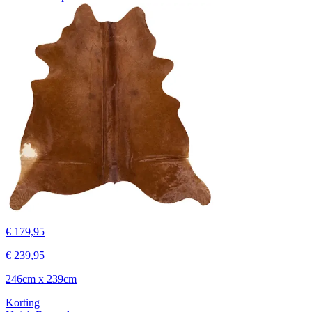
€ 179,95
€ 239,95
246cm x 239cm
Korting