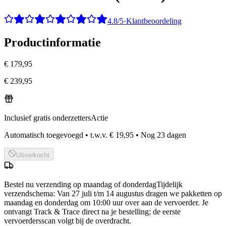
4.8/5
·
Klantbeoordeling
Productinformatie
€ 179,95
€ 239,95
Inclusief gratis onderzetters
Actie
Automatisch toegevoegd
•
t.w.v.
€ 19,95
•
Nog
23
dagen
Uitverkocht
Bestel nu
verzending op maandag of donderdag
Tijdelijk
verzendschema
:
Van 27 juli t/m 14 augustus dragen we pakketten op
maandag en donderdag om 10:00 uur over aan de vervoerder. Je
ontvangt Track & Trace direct na je bestelling; de eerste
vervoerdersscan volgt bij de overdracht.