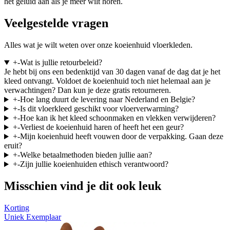
het geluid aan als je meer wilt horen.
Veelgestelde vragen
Alles wat je wilt weten over onze koeienhuid vloerkleden.
+
-
Wat is jullie retourbeleid?
Je hebt bij ons een bedenktijd van 30 dagen vanaf de dag dat je het
kleed ontvangt. Voldoet de koeienhuid toch niet helemaal aan je
verwachtingen? Dan kun je deze gratis retourneren.
+
-
Hoe lang duurt de levering naar Nederland en Belgie?
+
-
Is dit vloerkleed geschikt voor vloerverwarming?
+
-
Hoe kan ik het kleed schoonmaken en vlekken verwijderen?
+
-
Verliest de koeienhuid haren of heeft het een geur?
+
-
Mijn koeienhuid heeft vouwen door de verpakking. Gaan deze
eruit?
+
-
Welke betaalmethoden bieden jullie aan?
+
-
Zijn jullie koeienhuiden ethisch verantwoord?
Misschien vind je dit ook leuk
Korting
Uniek Exemplaar