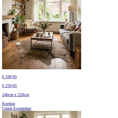
€ 199,95
€ 259,95
240cm x 220cm
Korting
Uniek Exemplaar