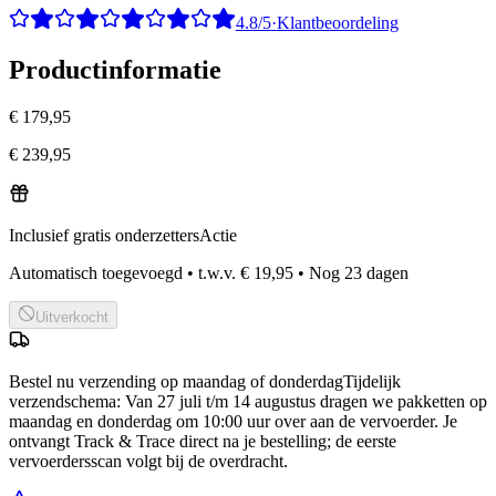
4.8/5
·
Klantbeoordeling
Productinformatie
€ 179,95
€ 239,95
Inclusief gratis onderzetters
Actie
Automatisch toegevoegd
•
t.w.v.
€ 19,95
•
Nog
23
dagen
Uitverkocht
Bestel nu
verzending op maandag of donderdag
Tijdelijk
verzendschema
:
Van 27 juli t/m 14 augustus dragen we pakketten op
maandag en donderdag om 10:00 uur over aan de vervoerder. Je
ontvangt Track & Trace direct na je bestelling; de eerste
vervoerdersscan volgt bij de overdracht.