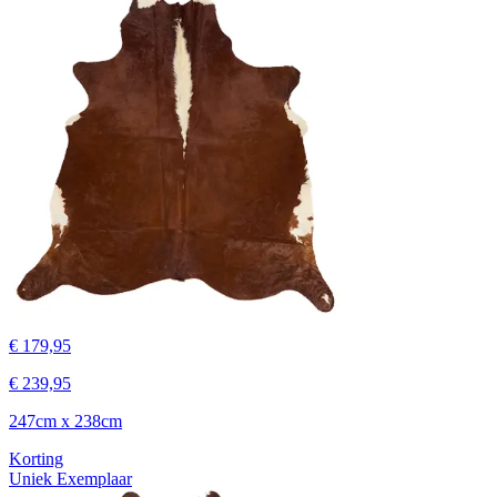
€ 179,95
€ 239,95
247cm x 238cm
Korting
Uniek Exemplaar