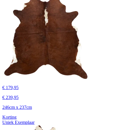
€ 179,95
€ 239,95
246cm x 237cm
Korting
Uniek Exemplaar