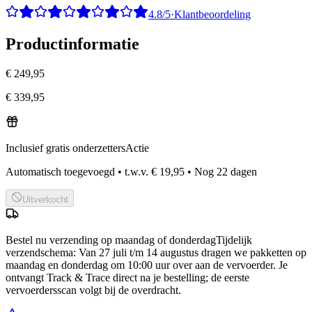
4.8/5
·
Klantbeoordeling
Productinformatie
€ 249,95
€ 339,95
Inclusief gratis onderzetters
Actie
Automatisch toegevoegd
•
t.w.v.
€ 19,95
•
Nog
22
dagen
Uitverkocht
Bestel nu
verzending op maandag of donderdag
Tijdelijk
verzendschema
:
Van 27 juli t/m 14 augustus dragen we pakketten op
maandag en donderdag om 10:00 uur over aan de vervoerder. Je
ontvangt Track & Trace direct na je bestelling; de eerste
vervoerdersscan volgt bij de overdracht.