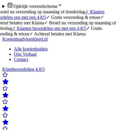
Tijdelijk verzendschema
erzending op maandag of donderdag
✓
Klanten
 met een 4,8/5
✓
Gratis verzending & retour
✓
en met Klarna
✓
Bestel nu verzending op maandag of
lanten beoordelen ons met een 4,8/5
✓
Gratis
etour
✓
Achteraf betalen met Klarna
Koeienhuidvloerkleed.nl
Alle koeienhuiden
Ons Verhaal
Contact
Klantbeoordeling 4.8/5