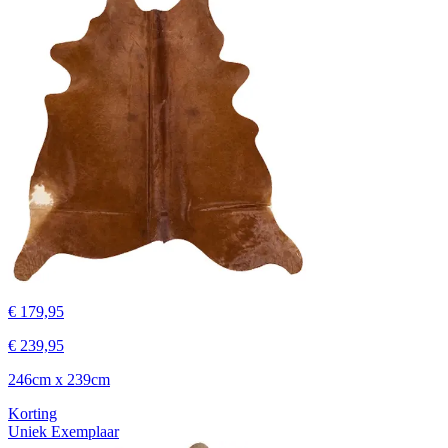
€ 179,95
€ 239,95
246cm x 239cm
Korting
Uniek Exemplaar