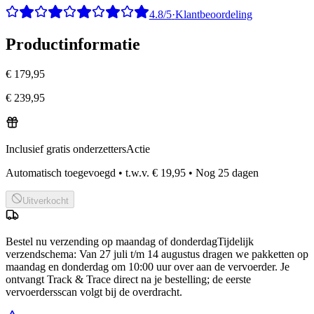
4.8/5
·
Klantbeoordeling
Productinformatie
€ 179,95
€ 239,95
Inclusief gratis onderzetters
Actie
Automatisch toegevoegd
•
t.w.v.
€ 19,95
•
Nog
25
dagen
Uitverkocht
Bestel nu
verzending op maandag of donderdag
Tijdelijk
verzendschema
:
Van 27 juli t/m 14 augustus dragen we pakketten op
maandag en donderdag om 10:00 uur over aan de vervoerder. Je
ontvangt Track & Trace direct na je bestelling; de eerste
vervoerdersscan volgt bij de overdracht.