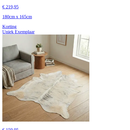
€ 219,95
180cm x 165cm
Korting
Uniek Exemplaar
€ 159,95