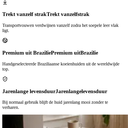
Trekt vanzelf strak
Trekt vanzelf
strak
Transportvouwen verdwijnen vanzelf zodra het soepele leer vlak
ligt.
Premium uit Brazilie
Premium uit
Brazilie
Handgeselecteerde Braziliaanse koeienhuiden uit de wereldwijde
top.
Jarenlange levensduur
Jarenlange
levensduur
Bij normaal gebruik blijft de huid jarenlang mooi zonder te
verharen.