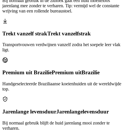
Bij normaal gebruik in de zithoek gaat een huid moeiteloos
jarenlang mee zonder te verharen. Tip: vermijd wel de constante
wrijving van een rollende bureaustoel.
Trekt vanzelf strak
Trekt vanzelf
strak
Transportvouwen verdwijnen vanzelf zodra het soepele leer vlak
ligt.
Premium uit Brazilie
Premium uit
Brazilie
Handgeselecteerde Braziliaanse koeienhuiden uit de wereldwijde
top.
Jarenlange levensduur
Jarenlange
levensduur
Bij normaal gebruik blijft de huid jarenlang mooi zonder te
verharen.