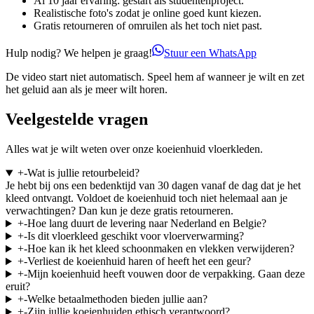
Al 10 jaar ervaring: gestart als studentenproject.
Realistische foto's zodat je online goed kunt kiezen.
Gratis retourneren of omruilen als het toch niet past.
Hulp nodig? We helpen je graag!
Stuur een WhatsApp
De video start niet automatisch. Speel hem af wanneer je wilt en zet
het geluid aan als je meer wilt horen.
Veelgestelde vragen
Alles wat je wilt weten over onze koeienhuid vloerkleden.
+
-
Wat is jullie retourbeleid?
Je hebt bij ons een bedenktijd van 30 dagen vanaf de dag dat je het
kleed ontvangt. Voldoet de koeienhuid toch niet helemaal aan je
verwachtingen? Dan kun je deze gratis retourneren.
+
-
Hoe lang duurt de levering naar Nederland en Belgie?
+
-
Is dit vloerkleed geschikt voor vloerverwarming?
+
-
Hoe kan ik het kleed schoonmaken en vlekken verwijderen?
+
-
Verliest de koeienhuid haren of heeft het een geur?
+
-
Mijn koeienhuid heeft vouwen door de verpakking. Gaan deze
eruit?
+
-
Welke betaalmethoden bieden jullie aan?
+
-
Zijn jullie koeienhuiden ethisch verantwoord?