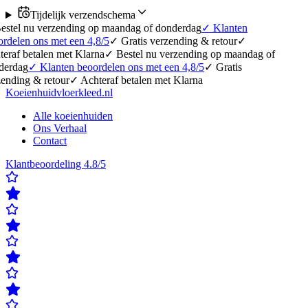
Tijdelijk verzendschema
erzending op maandag of donderdag
✓
Klanten
 met een 4,8/5
✓
Gratis verzending & retour
✓
en met Klarna
✓
Bestel nu verzending op maandag of
lanten beoordelen ons met een 4,8/5
✓
Gratis
etour
✓
Achteraf betalen met Klarna
Koeienhuidvloerkleed.nl
Alle koeienhuiden
Ons Verhaal
Contact
Klantbeoordeling 4.8/5