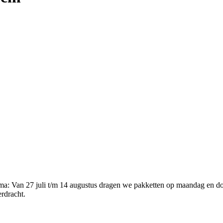
ema
:
Van 27 juli t/m 14 augustus dragen we pakketten op maandag en d
erdracht.