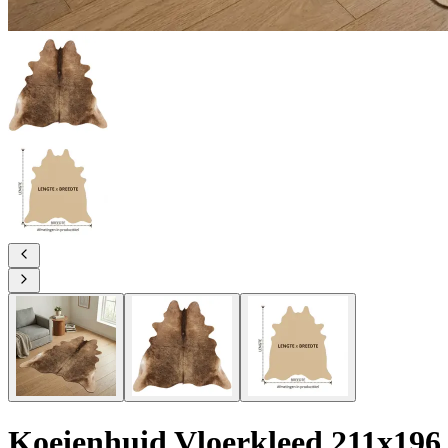
Koeienhuid Vloerkleed 211x196