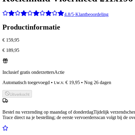
4.8/5
·
Klantbeoordeling
Productinformatie
€ 159,95
€ 189,95
Inclusief gratis onderzetters
Actie
Automatisch toegevoegd
•
t.w.v.
€ 19,95
•
Nog
26
dagen
Uitverkocht
Bestel nu
verzending op maandag of donderdag
Tijdelijk verzendsch
Trace direct na je bestelling; de eerste vervoerdersscan volgt bij de ov