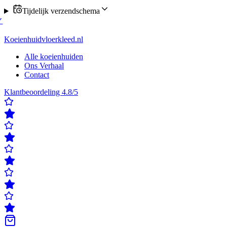
Tijdelijk verzendschema
verzending op maandag of donderdag
✓
Klanten beoordelen ons met een
delen ons met een 4,8/5
✓
Gratis verzending & retour
✓
Achteraf betale
Koeienhuidvloerkleed.nl
Alle koeienhuiden
Ons Verhaal
Contact
Klantbeoordeling 4.8/5