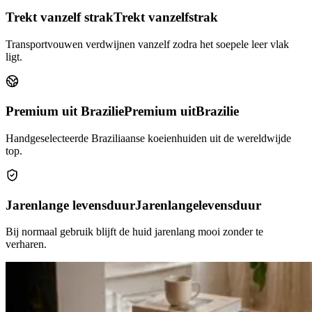
Trekt vanzelf strak
Trekt vanzelf
strak
Transportvouwen verdwijnen vanzelf zodra het soepele leer vlak
ligt.
Premium uit Brazilie
Premium uit
Brazilie
Handgeselecteerde Braziliaanse koeienhuiden uit de wereldwijde
top.
Jarenlange levensduur
Jarenlange
levensduur
Bij normaal gebruik blijft de huid jarenlang mooi zonder te
verharen.