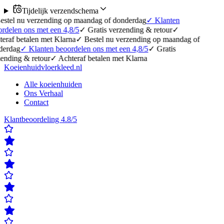
Tijdelijk verzendschema
erzending op maandag of donderdag
✓
Klanten
 met een 4,8/5
✓
Gratis verzending & retour
✓
en met Klarna
✓
Bestel nu verzending op maandag of
lanten beoordelen ons met een 4,8/5
✓
Gratis
etour
✓
Achteraf betalen met Klarna
Koeienhuidvloerkleed.nl
Alle koeienhuiden
Ons Verhaal
Contact
Klantbeoordeling 4.8/5