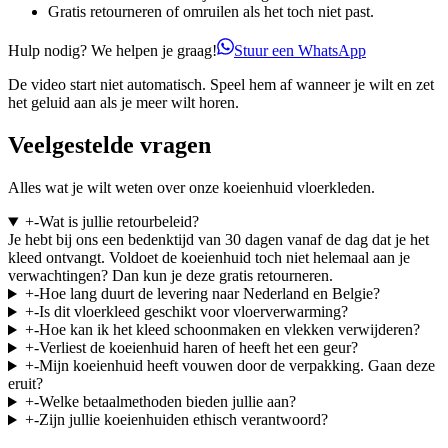
Gratis retourneren of omruilen als het toch niet past.
Hulp nodig? We helpen je graag!
Stuur een WhatsApp
De video start niet automatisch. Speel hem af wanneer je wilt en zet
het geluid aan als je meer wilt horen.
Veelgestelde vragen
Alles wat je wilt weten over onze koeienhuid vloerkleden.
+
-
Wat is jullie retourbeleid?
Je hebt bij ons een bedenktijd van 30 dagen vanaf de dag dat je het
kleed ontvangt. Voldoet de koeienhuid toch niet helemaal aan je
verwachtingen? Dan kun je deze gratis retourneren.
+
-
Hoe lang duurt de levering naar Nederland en Belgie?
+
-
Is dit vloerkleed geschikt voor vloerverwarming?
+
-
Hoe kan ik het kleed schoonmaken en vlekken verwijderen?
+
-
Verliest de koeienhuid haren of heeft het een geur?
+
-
Mijn koeienhuid heeft vouwen door de verpakking. Gaan deze
eruit?
+
-
Welke betaalmethoden bieden jullie aan?
+
-
Zijn jullie koeienhuiden ethisch verantwoord?