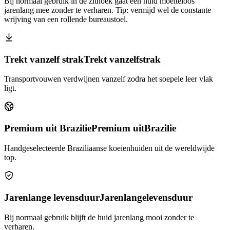
Bij normaal gebruik in de zithoek gaat een huid moeiteloos
jarenlang mee zonder te verharen. Tip: vermijd wel de constante
wrijving van een rollende bureaustoel.
Trekt vanzelf strak
Trekt vanzelf
strak
Transportvouwen verdwijnen vanzelf zodra het soepele leer vlak
ligt.
Premium uit Brazilie
Premium uit
Brazilie
Handgeselecteerde Braziliaanse koeienhuiden uit de wereldwijde
top.
Jarenlange levensduur
Jarenlange
levensduur
Bij normaal gebruik blijft de huid jarenlang mooi zonder te
verharen.