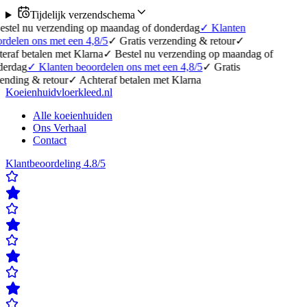
Tijdelijk verzendschema
erzending op maandag of donderdag
✓
Klanten
 met een 4,8/5
✓
Gratis verzending & retour
✓
en met Klarna
✓
Bestel nu verzending op maandag of
lanten beoordelen ons met een 4,8/5
✓
Gratis
etour
✓
Achteraf betalen met Klarna
Koeienhuidvloerkleed.nl
Alle koeienhuiden
Ons Verhaal
Contact
Klantbeoordeling 4.8/5