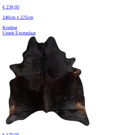
€ 239,95
246cm x 225cm
Korting
Uniek Exemplaar
€ 179,95