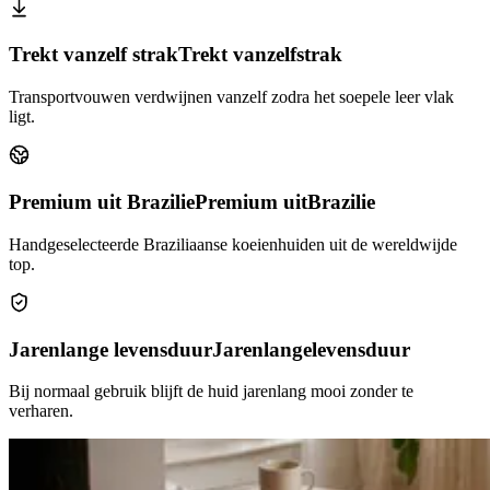
Trekt vanzelf strak
Trekt vanzelf
strak
Transportvouwen verdwijnen vanzelf zodra het soepele leer vlak
ligt.
Premium uit Brazilie
Premium uit
Brazilie
Handgeselecteerde Braziliaanse koeienhuiden uit de wereldwijde
top.
Jarenlange levensduur
Jarenlange
levensduur
Bij normaal gebruik blijft de huid jarenlang mooi zonder te
verharen.