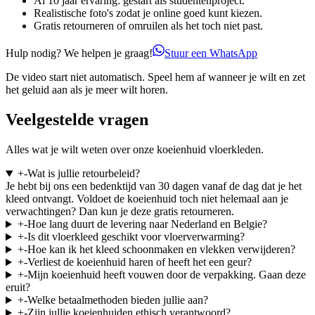
Al 10 jaar ervaring: gestart als studentenproject.
Realistische foto's zodat je online goed kunt kiezen.
Gratis retourneren of omruilen als het toch niet past.
Hulp nodig? We helpen je graag!
Stuur een WhatsApp
De video start niet automatisch. Speel hem af wanneer je wilt en zet
het geluid aan als je meer wilt horen.
Veelgestelde vragen
Alles wat je wilt weten over onze koeienhuid vloerkleden.
+
-
Wat is jullie retourbeleid?
Je hebt bij ons een bedenktijd van 30 dagen vanaf de dag dat je het
kleed ontvangt. Voldoet de koeienhuid toch niet helemaal aan je
verwachtingen? Dan kun je deze gratis retourneren.
+
-
Hoe lang duurt de levering naar Nederland en Belgie?
+
-
Is dit vloerkleed geschikt voor vloerverwarming?
+
-
Hoe kan ik het kleed schoonmaken en vlekken verwijderen?
+
-
Verliest de koeienhuid haren of heeft het een geur?
+
-
Mijn koeienhuid heeft vouwen door de verpakking. Gaan deze
eruit?
+
-
Welke betaalmethoden bieden jullie aan?
+
-
Zijn jullie koeienhuiden ethisch verantwoord?