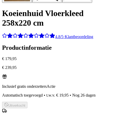
Koeienhuid Vloerkleed
258x220 cm
4.8/5
·
Klantbeoordeling
Productinformatie
€ 179,95
€ 239,95
Inclusief gratis onderzetters
Actie
Automatisch toegevoegd
•
t.w.v.
€ 19,95
•
Nog
26
dagen
Uitverkocht