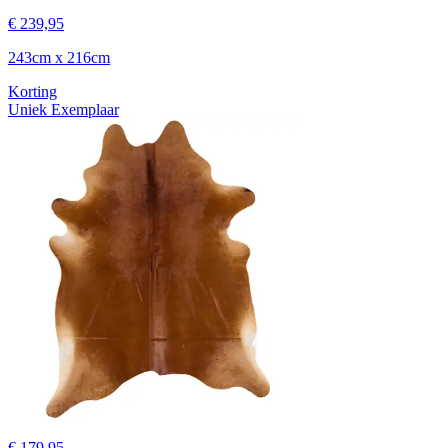
€ 239,95
243cm x 216cm
Korting
Uniek Exemplaar
€ 179,95