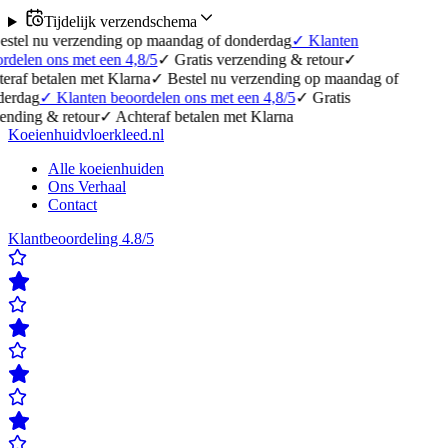
Tijdelijk verzendschema
erzending op maandag of donderdag
✓
Klanten
 met een 4,8/5
✓
Gratis verzending & retour
✓
en met Klarna
✓
Bestel nu verzending op maandag of
anten beoordelen ons met een 4,8/5
✓
Gratis
etour
✓
Achteraf betalen met Klarna
Koeienhuidvloerkleed.nl
Alle koeienhuiden
Ons Verhaal
Contact
Klantbeoordeling 4.8/5