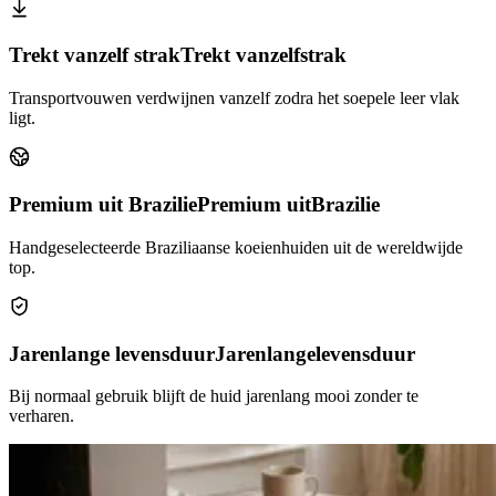
Trekt vanzelf strak
Trekt vanzelf
strak
Transportvouwen verdwijnen vanzelf zodra het soepele leer vlak
ligt.
Premium uit Brazilie
Premium uit
Brazilie
Handgeselecteerde Braziliaanse koeienhuiden uit de wereldwijde
top.
Jarenlange levensduur
Jarenlange
levensduur
Bij normaal gebruik blijft de huid jarenlang mooi zonder te
verharen.