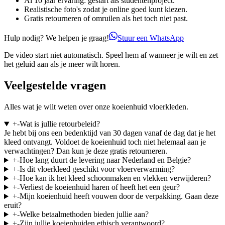
Al 10 jaar ervaring: gestart als studentenproject.
Realistische foto's zodat je online goed kunt kiezen.
Gratis retourneren of omruilen als het toch niet past.
Hulp nodig? We helpen je graag!
Stuur een WhatsApp
De video start niet automatisch. Speel hem af wanneer je wilt en zet
het geluid aan als je meer wilt horen.
Veelgestelde vragen
Alles wat je wilt weten over onze koeienhuid vloerkleden.
+
-
Wat is jullie retourbeleid?
Je hebt bij ons een bedenktijd van 30 dagen vanaf de dag dat je het
kleed ontvangt. Voldoet de koeienhuid toch niet helemaal aan je
verwachtingen? Dan kun je deze gratis retourneren.
+
-
Hoe lang duurt de levering naar Nederland en Belgie?
+
-
Is dit vloerkleed geschikt voor vloerverwarming?
+
-
Hoe kan ik het kleed schoonmaken en vlekken verwijderen?
+
-
Verliest de koeienhuid haren of heeft het een geur?
+
-
Mijn koeienhuid heeft vouwen door de verpakking. Gaan deze
eruit?
+
-
Welke betaalmethoden bieden jullie aan?
+
-
Zijn jullie koeienhuiden ethisch verantwoord?