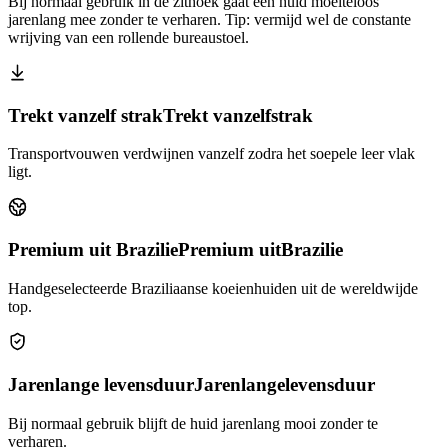
Bij normaal gebruik in de zithoek gaat een huid moeiteloos
jarenlang mee zonder te verharen. Tip: vermijd wel de constante
wrijving van een rollende bureaustoel.
Trekt vanzelf strak
Trekt vanzelf
strak
Transportvouwen verdwijnen vanzelf zodra het soepele leer vlak
ligt.
Premium uit Brazilie
Premium uit
Brazilie
Handgeselecteerde Braziliaanse koeienhuiden uit de wereldwijde
top.
Jarenlange levensduur
Jarenlange
levensduur
Bij normaal gebruik blijft de huid jarenlang mooi zonder te
verharen.