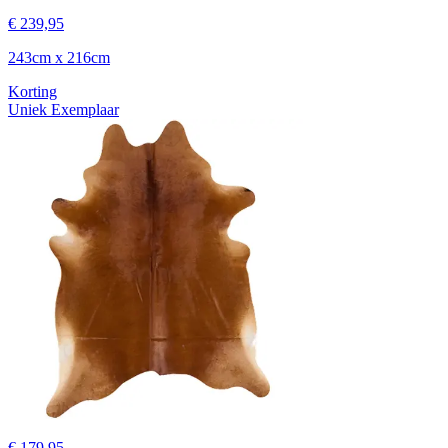
€ 239,95
243cm x 216cm
Korting
Uniek Exemplaar
€ 179,95