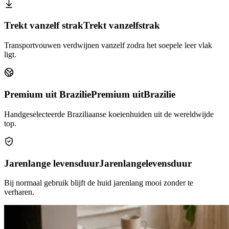
Trekt vanzelf strak
Trekt vanzelf
strak
Transportvouwen verdwijnen vanzelf zodra het soepele leer vlak
ligt.
Premium uit Brazilie
Premium uit
Brazilie
Handgeselecteerde Braziliaanse koeienhuiden uit de wereldwijde
top.
Jarenlange levensduur
Jarenlange
levensduur
Bij normaal gebruik blijft de huid jarenlang mooi zonder te
verharen.