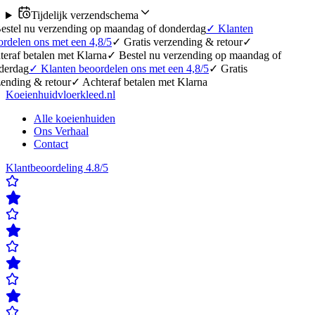
Tijdelijk verzendschema
erzending op maandag of donderdag
✓
Klanten
 met een 4,8/5
✓
Gratis verzending & retour
✓
en met Klarna
✓
Bestel nu verzending op maandag of
lanten beoordelen ons met een 4,8/5
✓
Gratis
etour
✓
Achteraf betalen met Klarna
Koeienhuidvloerkleed.nl
Alle koeienhuiden
Ons Verhaal
Contact
Klantbeoordeling 4.8/5