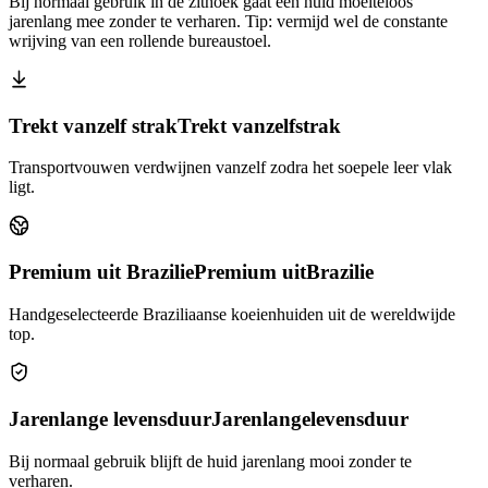
Bij normaal gebruik in de zithoek gaat een huid moeiteloos
jarenlang mee zonder te verharen. Tip: vermijd wel de constante
wrijving van een rollende bureaustoel.
Trekt vanzelf strak
Trekt vanzelf
strak
Transportvouwen verdwijnen vanzelf zodra het soepele leer vlak
ligt.
Premium uit Brazilie
Premium uit
Brazilie
Handgeselecteerde Braziliaanse koeienhuiden uit de wereldwijde
top.
Jarenlange levensduur
Jarenlange
levensduur
Bij normaal gebruik blijft de huid jarenlang mooi zonder te
verharen.