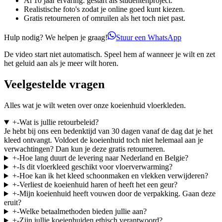
Al 10 jaar ervaring: gestart als studentenproject.
Realistische foto's zodat je online goed kunt kiezen.
Gratis retourneren of omruilen als het toch niet past.
Hulp nodig? We helpen je graag!
Stuur een WhatsApp
De video start niet automatisch. Speel hem af wanneer je wilt en zet
het geluid aan als je meer wilt horen.
Veelgestelde vragen
Alles wat je wilt weten over onze koeienhuid vloerkleden.
+
-
Wat is jullie retourbeleid?
Je hebt bij ons een bedenktijd van 30 dagen vanaf de dag dat je het
kleed ontvangt. Voldoet de koeienhuid toch niet helemaal aan je
verwachtingen? Dan kun je deze gratis retourneren.
+
-
Hoe lang duurt de levering naar Nederland en Belgie?
+
-
Is dit vloerkleed geschikt voor vloerverwarming?
+
-
Hoe kan ik het kleed schoonmaken en vlekken verwijderen?
+
-
Verliest de koeienhuid haren of heeft het een geur?
+
-
Mijn koeienhuid heeft vouwen door de verpakking. Gaan deze
eruit?
+
-
Welke betaalmethoden bieden jullie aan?
+
-
Zijn jullie koeienhuiden ethisch verantwoord?