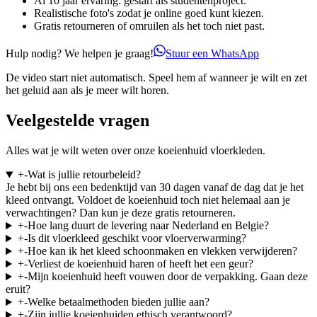
Al 10 jaar ervaring: gestart als studentenproject.
Realistische foto's zodat je online goed kunt kiezen.
Gratis retourneren of omruilen als het toch niet past.
Hulp nodig? We helpen je graag!
Stuur een WhatsApp
De video start niet automatisch. Speel hem af wanneer je wilt en zet
het geluid aan als je meer wilt horen.
Veelgestelde vragen
Alles wat je wilt weten over onze koeienhuid vloerkleden.
+
-
Wat is jullie retourbeleid?
Je hebt bij ons een bedenktijd van 30 dagen vanaf de dag dat je het
kleed ontvangt. Voldoet de koeienhuid toch niet helemaal aan je
verwachtingen? Dan kun je deze gratis retourneren.
+
-
Hoe lang duurt de levering naar Nederland en Belgie?
+
-
Is dit vloerkleed geschikt voor vloerverwarming?
+
-
Hoe kan ik het kleed schoonmaken en vlekken verwijderen?
+
-
Verliest de koeienhuid haren of heeft het een geur?
+
-
Mijn koeienhuid heeft vouwen door de verpakking. Gaan deze
eruit?
+
-
Welke betaalmethoden bieden jullie aan?
+
-
Zijn jullie koeienhuiden ethisch verantwoord?