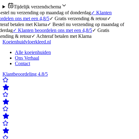
Tijdelijk verzendschema
erzending op maandag of donderdag
✓
Klanten
 met een 4,8/5
✓
Gratis verzending & retour
✓
en met Klarna
✓
Bestel nu verzending op maandag of
lanten beoordelen ons met een 4,8/5
✓
Gratis
etour
✓
Achteraf betalen met Klarna
Koeienhuidvloerkleed.nl
Alle koeienhuiden
Ons Verhaal
Contact
Klantbeoordeling 4.8/5