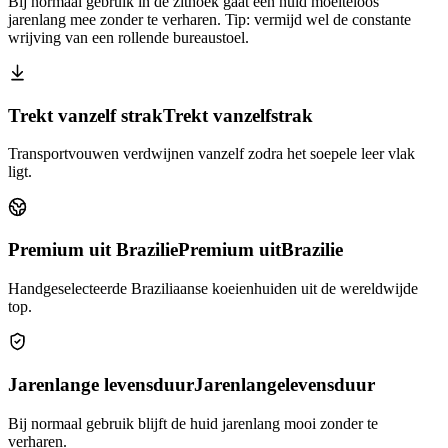
Bij normaal gebruik in de zithoek gaat een huid moeiteloos
jarenlang mee zonder te verharen. Tip: vermijd wel de constante
wrijving van een rollende bureaustoel.
Trekt vanzelf strak
Trekt vanzelf
strak
Transportvouwen verdwijnen vanzelf zodra het soepele leer vlak
ligt.
Premium uit Brazilie
Premium uit
Brazilie
Handgeselecteerde Braziliaanse koeienhuiden uit de wereldwijde
top.
Jarenlange levensduur
Jarenlange
levensduur
Bij normaal gebruik blijft de huid jarenlang mooi zonder te
verharen.