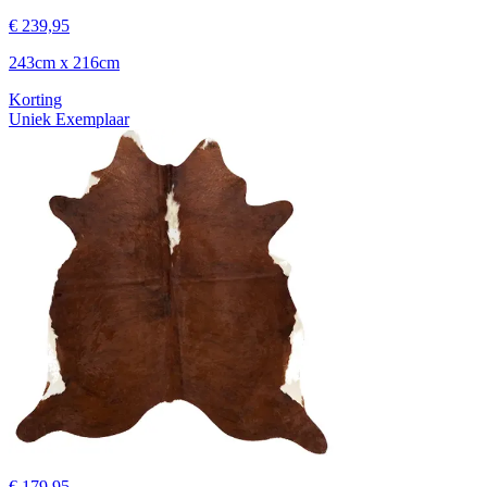
€ 239,95
243cm x 216cm
Korting
Uniek Exemplaar
€ 179,95