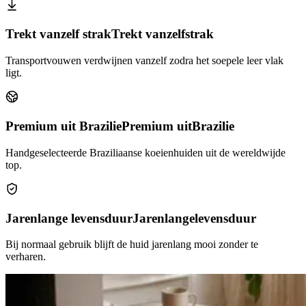
Trekt vanzelf strak
Trekt vanzelf
strak
Transportvouwen verdwijnen vanzelf zodra het soepele leer vlak
ligt.
Premium uit Brazilie
Premium uit
Brazilie
Handgeselecteerde Braziliaanse koeienhuiden uit de wereldwijde
top.
Jarenlange levensduur
Jarenlange
levensduur
Bij normaal gebruik blijft de huid jarenlang mooi zonder te
verharen.