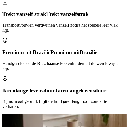
Trekt vanzelf strak
Trekt vanzelf
strak
Transportvouwen verdwijnen vanzelf zodra het soepele leer vlak
ligt.
Premium uit Brazilie
Premium uit
Brazilie
Handgeselecteerde Braziliaanse koeienhuiden uit de wereldwijde
top.
Jarenlange levensduur
Jarenlange
levensduur
Bij normaal gebruik blijft de huid jarenlang mooi zonder te
verharen.