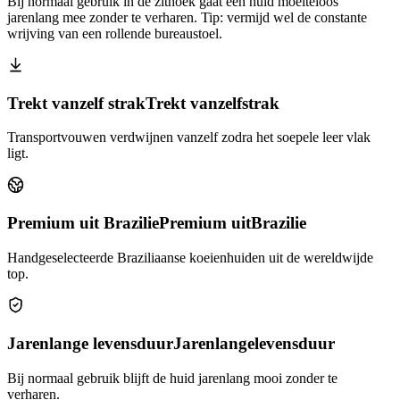
Bij normaal gebruik in de zithoek gaat een huid moeiteloos
jarenlang mee zonder te verharen. Tip: vermijd wel de constante
wrijving van een rollende bureaustoel.
Trekt vanzelf strak
Trekt vanzelf
strak
Transportvouwen verdwijnen vanzelf zodra het soepele leer vlak
ligt.
Premium uit Brazilie
Premium uit
Brazilie
Handgeselecteerde Braziliaanse koeienhuiden uit de wereldwijde
top.
Jarenlange levensduur
Jarenlange
levensduur
Bij normaal gebruik blijft de huid jarenlang mooi zonder te
verharen.