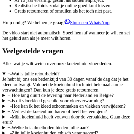
Al 10 jaar ervaring: gestart als studentenproject.
Realistische foto's zodat je online goed kunt kiezen.
Gratis retourneren of omruilen als het toch niet past.
Hulp nodig? We helpen je graag!
Stuur een WhatsApp
De video start niet automatisch. Speel hem af wanneer je wilt en zet
het geluid aan als je meer wilt horen.
Veelgestelde vragen
Alles wat je wilt weten over onze koeienhuid vloerkleden.
+
-
Wat is jullie retourbeleid?
Je hebt bij ons een bedenktijd van 30 dagen vanaf de dag dat je het
kleed ontvangt. Voldoet de koeienhuid toch niet helemaal aan je
verwachtingen? Dan kun je deze gratis retourneren.
+
-
Hoe lang duurt de levering naar Nederland en Belgie?
+
-
Is dit vloerkleed geschikt voor vloerverwarming?
+
-
Hoe kan ik het kleed schoonmaken en vlekken verwijderen?
+
-
Verliest de koeienhuid haren of heeft het een geur?
+
-
Mijn koeienhuid heeft vouwen door de verpakking. Gaan deze
eruit?
+
-
Welke betaalmethoden bieden jullie aan?
+
-
Zijn jullie koeienhuiden ethisch verantwoord?