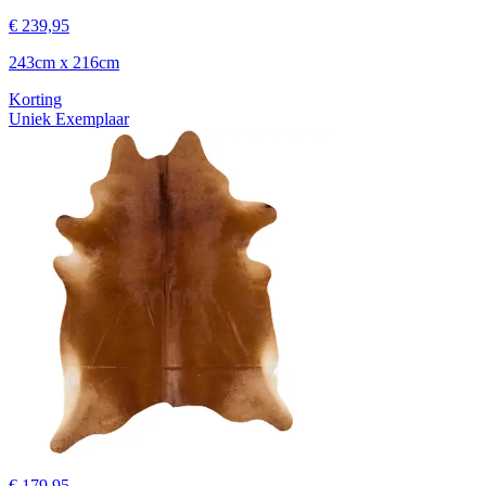
€ 239,95
243cm x 216cm
Korting
Uniek Exemplaar
€ 179,95