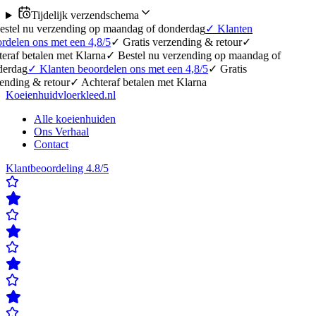
Tijdelijk verzendschema
erzending op maandag of donderdag
✓
Klanten
 met een 4,8/5
✓
Gratis verzending & retour
✓
en met Klarna
✓
Bestel nu verzending op maandag of
anten beoordelen ons met een 4,8/5
✓
Gratis
etour
✓
Achteraf betalen met Klarna
Koeienhuidvloerkleed.nl
Alle koeienhuiden
Ons Verhaal
Contact
Klantbeoordeling 4.8/5