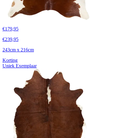
€
179,95
€
239,95
243cm x 216cm
Korting
Uniek Exemplaar