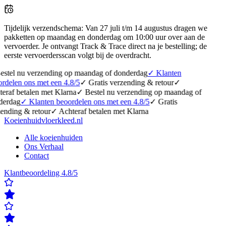
Tijdelijk verzendschema
:
Van 27 juli t/m 14 augustus dragen we
pakketten op maandag en donderdag om 10:00 uur over aan de
vervoerder. Je ontvangt Track & Trace direct na je bestelling; de
eerste vervoerdersscan volgt bij de overdracht.
erzending op maandag of donderdag
✓
Klanten
 met een 4.8/5
✓
Gratis verzending & retour
✓
en met Klarna
✓
Bestel nu verzending op maandag of
lanten beoordelen ons met een 4.8/5
✓
Gratis
etour
✓
Achteraf betalen met Klarna
Koeienhuidvloerkleed.nl
Alle koeienhuiden
Ons Verhaal
Contact
Klantbeoordeling 4.8/5