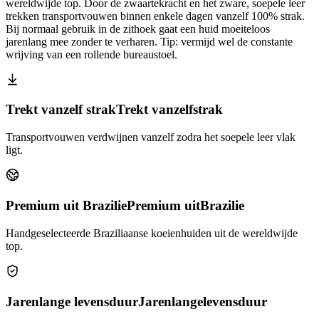
wereldwijde top. Door de zwaartekracht en het zware, soepele leer
trekken transportvouwen binnen enkele dagen vanzelf 100% strak.
Bij normaal gebruik in de zithoek gaat een huid moeiteloos
jarenlang mee zonder te verharen. Tip: vermijd wel de constante
wrijving van een rollende bureaustoel.
Trekt vanzelf strak
Trekt vanzelf
strak
Transportvouwen verdwijnen vanzelf zodra het soepele leer vlak
ligt.
Premium uit Brazilie
Premium uit
Brazilie
Handgeselecteerde Braziliaanse koeienhuiden uit de wereldwijde
top.
Jarenlange levensduur
Jarenlange
levensduur