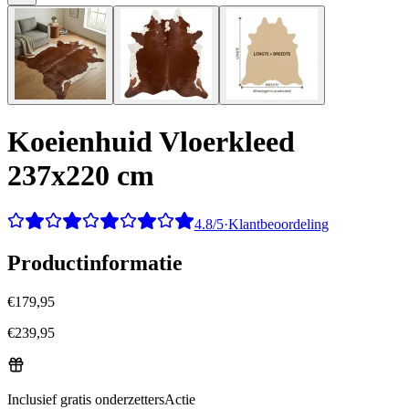
Koeienhuid Vloerkleed
237x220 cm
4.8/5
·
Klantbeoordeling
Productinformatie
€
179,95
€
239,95
Inclusief gratis onderzetters
Actie