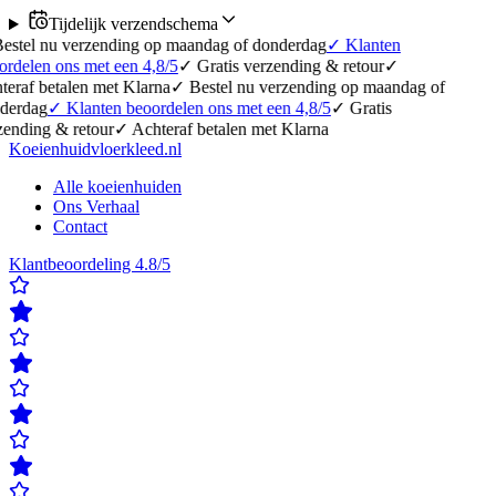
Tijdelijk verzendschema
erzending op maandag of donderdag
✓
Klanten
 met een 4,8/5
✓
Gratis verzending & retour
✓
en met Klarna
✓
Bestel nu verzending op maandag of
lanten beoordelen ons met een 4,8/5
✓
Gratis
etour
✓
Achteraf betalen met Klarna
Koeienhuidvloerkleed.nl
Alle koeienhuiden
Ons Verhaal
Contact
Klantbeoordeling 4.8/5