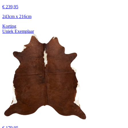
€ 239,95
243cm x 216cm
Korting
Uniek Exemplaar
€ 179,95