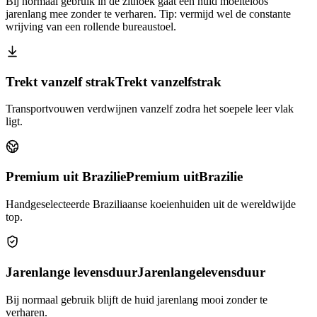
Bij normaal gebruik in de zithoek gaat een huid moeiteloos
jarenlang mee zonder te verharen. Tip: vermijd wel de constante
wrijving van een rollende bureaustoel.
Trekt vanzelf strak
Trekt vanzelf
strak
Transportvouwen verdwijnen vanzelf zodra het soepele leer vlak
ligt.
Premium uit Brazilie
Premium uit
Brazilie
Handgeselecteerde Braziliaanse koeienhuiden uit de wereldwijde
top.
Jarenlange levensduur
Jarenlange
levensduur
Bij normaal gebruik blijft de huid jarenlang mooi zonder te
verharen.