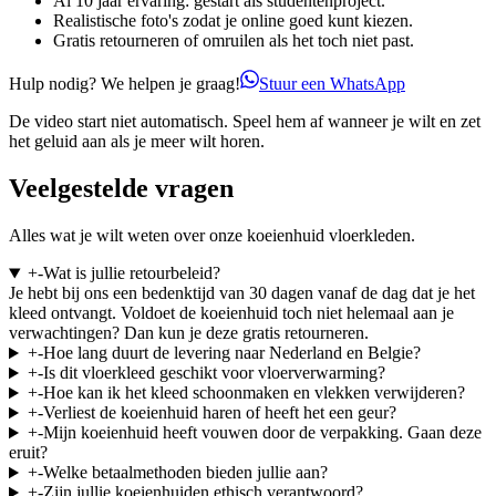
Al 10 jaar ervaring: gestart als studentenproject.
Realistische foto's zodat je online goed kunt kiezen.
Gratis retourneren of omruilen als het toch niet past.
Hulp nodig? We helpen je graag!
Stuur een WhatsApp
De video start niet automatisch. Speel hem af wanneer je wilt en zet
het geluid aan als je meer wilt horen.
Veelgestelde vragen
Alles wat je wilt weten over onze koeienhuid vloerkleden.
+
-
Wat is jullie retourbeleid?
Je hebt bij ons een bedenktijd van 30 dagen vanaf de dag dat je het
kleed ontvangt. Voldoet de koeienhuid toch niet helemaal aan je
verwachtingen? Dan kun je deze gratis retourneren.
+
-
Hoe lang duurt de levering naar Nederland en Belgie?
+
-
Is dit vloerkleed geschikt voor vloerverwarming?
+
-
Hoe kan ik het kleed schoonmaken en vlekken verwijderen?
+
-
Verliest de koeienhuid haren of heeft het een geur?
+
-
Mijn koeienhuid heeft vouwen door de verpakking. Gaan deze
eruit?
+
-
Welke betaalmethoden bieden jullie aan?
+
-
Zijn jullie koeienhuiden ethisch verantwoord?