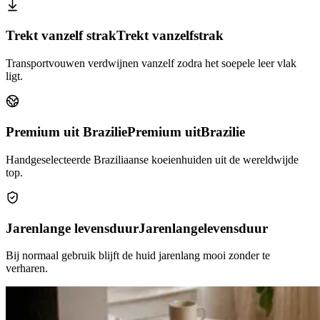
Trekt vanzelf strak
Trekt vanzelf
strak
Transportvouwen verdwijnen vanzelf zodra het soepele leer vlak
ligt.
Premium uit Brazilie
Premium uit
Brazilie
Handgeselecteerde Braziliaanse koeienhuiden uit de wereldwijde
top.
Jarenlange levensduur
Jarenlange
levensduur
Bij normaal gebruik blijft de huid jarenlang mooi zonder te
verharen.