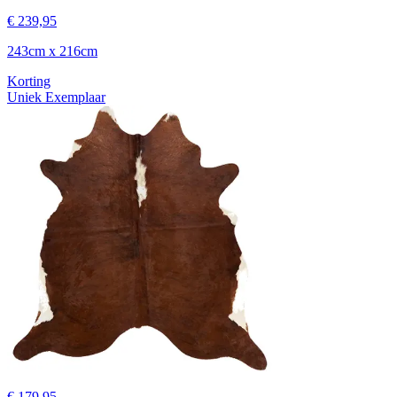
€ 239,95
243cm x 216cm
Korting
Uniek Exemplaar
€ 179,95