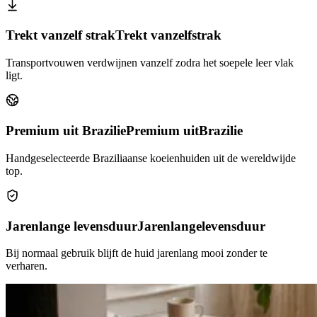
Trekt vanzelf strak
Trekt vanzelf
strak
Transportvouwen verdwijnen vanzelf zodra het soepele leer vlak
ligt.
Premium uit Brazilie
Premium uit
Brazilie
Handgeselecteerde Braziliaanse koeienhuiden uit de wereldwijde
top.
Jarenlange levensduur
Jarenlange
levensduur
Bij normaal gebruik blijft de huid jarenlang mooi zonder te
verharen.