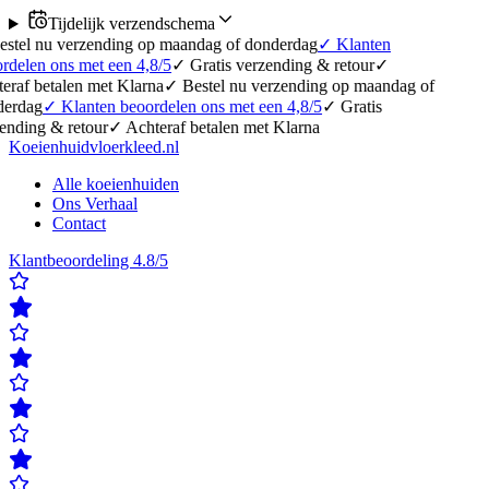
Tijdelijk verzendschema
erzending op maandag of donderdag
✓
Klanten
 met een 4,8/5
✓
Gratis verzending & retour
✓
en met Klarna
✓
Bestel nu verzending op maandag of
anten beoordelen ons met een 4,8/5
✓
Gratis
etour
✓
Achteraf betalen met Klarna
Koeienhuidvloerkleed.nl
Alle koeienhuiden
Ons Verhaal
Contact
Klantbeoordeling 4.8/5