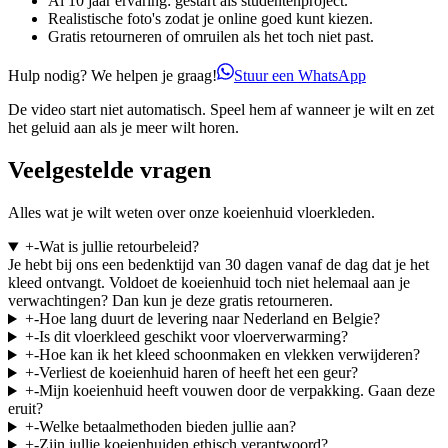
Al 10 jaar ervaring: gestart als studentenproject.
Realistische foto's zodat je online goed kunt kiezen.
Gratis retourneren of omruilen als het toch niet past.
Hulp nodig? We helpen je graag!
Stuur een WhatsApp
De video start niet automatisch. Speel hem af wanneer je wilt en zet
het geluid aan als je meer wilt horen.
Veelgestelde vragen
Alles wat je wilt weten over onze koeienhuid vloerkleden.
+
-
Wat is jullie retourbeleid?
Je hebt bij ons een bedenktijd van 30 dagen vanaf de dag dat je het
kleed ontvangt. Voldoet de koeienhuid toch niet helemaal aan je
verwachtingen? Dan kun je deze gratis retourneren.
+
-
Hoe lang duurt de levering naar Nederland en Belgie?
+
-
Is dit vloerkleed geschikt voor vloerverwarming?
+
-
Hoe kan ik het kleed schoonmaken en vlekken verwijderen?
+
-
Verliest de koeienhuid haren of heeft het een geur?
+
-
Mijn koeienhuid heeft vouwen door de verpakking. Gaan deze
eruit?
+
-
Welke betaalmethoden bieden jullie aan?
+
-
Zijn jullie koeienhuiden ethisch verantwoord?