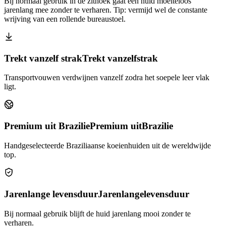
Bij normaal gebruik in de zithoek gaat een huid moeiteloos
jarenlang mee zonder te verharen. Tip: vermijd wel de constante
wrijving van een rollende bureaustoel.
Trekt vanzelf strak
Trekt vanzelf
strak
Transportvouwen verdwijnen vanzelf zodra het soepele leer vlak
ligt.
Premium uit Brazilie
Premium uit
Brazilie
Handgeselecteerde Braziliaanse koeienhuiden uit de wereldwijde
top.
Jarenlange levensduur
Jarenlange
levensduur
Bij normaal gebruik blijft de huid jarenlang mooi zonder te
verharen.