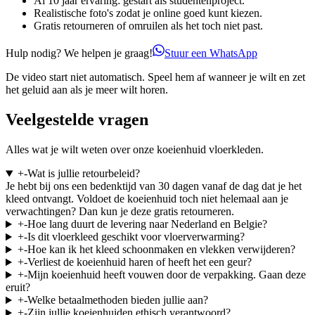
Al 10 jaar ervaring: gestart als studentenproject.
Realistische foto's zodat je online goed kunt kiezen.
Gratis retourneren of omruilen als het toch niet past.
Hulp nodig? We helpen je graag!
Stuur een WhatsApp
De video start niet automatisch. Speel hem af wanneer je wilt en zet
het geluid aan als je meer wilt horen.
Veelgestelde vragen
Alles wat je wilt weten over onze koeienhuid vloerkleden.
+
-
Wat is jullie retourbeleid?
Je hebt bij ons een bedenktijd van 30 dagen vanaf de dag dat je het
kleed ontvangt. Voldoet de koeienhuid toch niet helemaal aan je
verwachtingen? Dan kun je deze gratis retourneren.
+
-
Hoe lang duurt de levering naar Nederland en Belgie?
+
-
Is dit vloerkleed geschikt voor vloerverwarming?
+
-
Hoe kan ik het kleed schoonmaken en vlekken verwijderen?
+
-
Verliest de koeienhuid haren of heeft het een geur?
+
-
Mijn koeienhuid heeft vouwen door de verpakking. Gaan deze
eruit?
+
-
Welke betaalmethoden bieden jullie aan?
+
-
Zijn jullie koeienhuiden ethisch verantwoord?