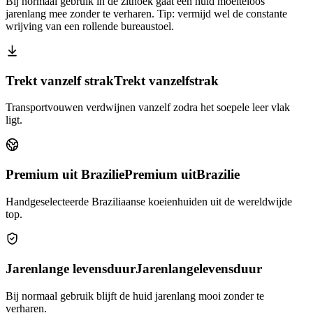
Bij normaal gebruik in de zithoek gaat een huid moeiteloos
jarenlang mee zonder te verharen. Tip: vermijd wel de constante
wrijving van een rollende bureaustoel.
Trekt vanzelf strak
Trekt vanzelf
strak
Transportvouwen verdwijnen vanzelf zodra het soepele leer vlak
ligt.
Premium uit Brazilie
Premium uit
Brazilie
Handgeselecteerde Braziliaanse koeienhuiden uit de wereldwijde
top.
Jarenlange levensduur
Jarenlange
levensduur
Bij normaal gebruik blijft de huid jarenlang mooi zonder te
verharen.