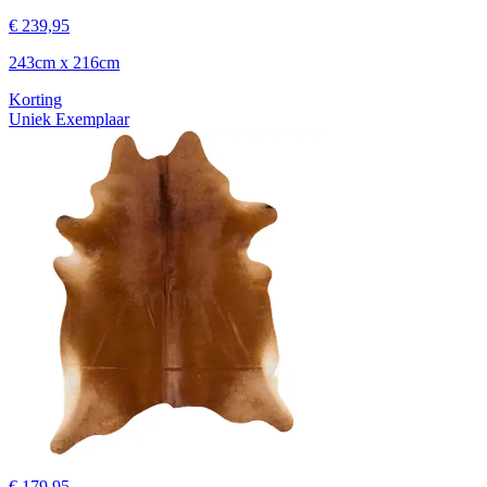
€ 239,95
243cm x 216cm
Korting
Uniek Exemplaar
€ 179,95