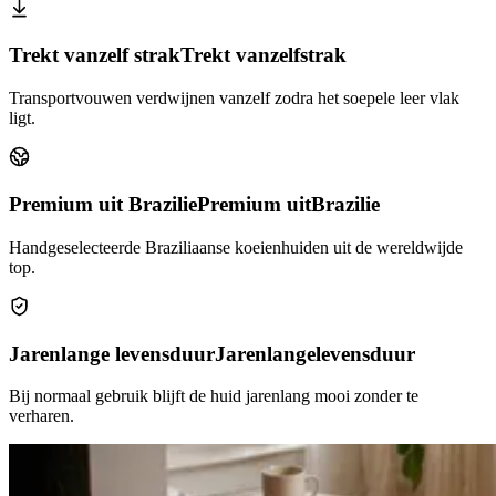
Trekt vanzelf strak
Trekt vanzelf
strak
Transportvouwen verdwijnen vanzelf zodra het soepele leer vlak
ligt.
Premium uit Brazilie
Premium uit
Brazilie
Handgeselecteerde Braziliaanse koeienhuiden uit de wereldwijde
top.
Jarenlange levensduur
Jarenlange
levensduur
Bij normaal gebruik blijft de huid jarenlang mooi zonder te
verharen.