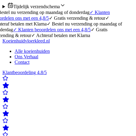
Tijdelijk verzendschema
erzending op maandag of donderdag
✓
Klanten
 met een 4,8/5
✓
Gratis verzending & retour
✓
en met Klarna
✓
Bestel nu verzending op maandag of
lanten beoordelen ons met een 4,8/5
✓
Gratis
etour
✓
Achteraf betalen met Klarna
Koeienhuidvloerkleed.nl
Alle koeienhuiden
Ons Verhaal
Contact
Klantbeoordeling 4.8/5