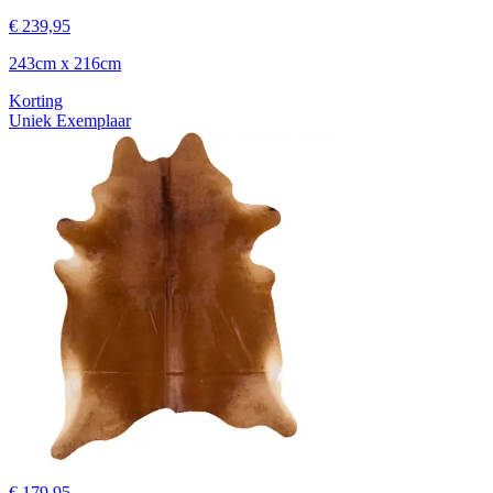
€ 239,95
243cm x 216cm
Korting
Uniek Exemplaar
€ 179,95