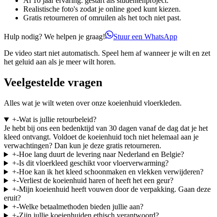
Al 10 jaar ervaring: gestart als studentenproject.
Realistische foto's zodat je online goed kunt kiezen.
Gratis retourneren of omruilen als het toch niet past.
Hulp nodig? We helpen je graag!
Stuur een WhatsApp
De video start niet automatisch. Speel hem af wanneer je wilt en zet
het geluid aan als je meer wilt horen.
Veelgestelde vragen
Alles wat je wilt weten over onze koeienhuid vloerkleden.
+
-
Wat is jullie retourbeleid?
Je hebt bij ons een bedenktijd van 30 dagen vanaf de dag dat je het
kleed ontvangt. Voldoet de koeienhuid toch niet helemaal aan je
verwachtingen? Dan kun je deze gratis retourneren.
+
-
Hoe lang duurt de levering naar Nederland en Belgie?
+
-
Is dit vloerkleed geschikt voor vloerverwarming?
+
-
Hoe kan ik het kleed schoonmaken en vlekken verwijderen?
+
-
Verliest de koeienhuid haren of heeft het een geur?
+
-
Mijn koeienhuid heeft vouwen door de verpakking. Gaan deze
eruit?
+
-
Welke betaalmethoden bieden jullie aan?
+
-
Zijn jullie koeienhuiden ethisch verantwoord?