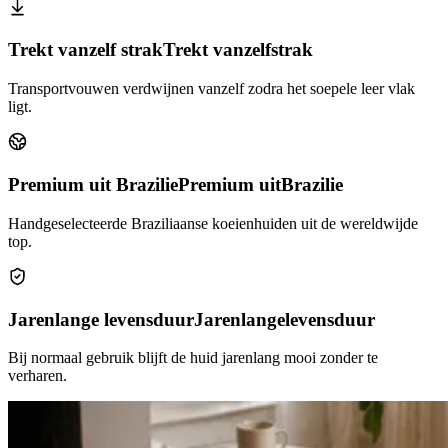
Trekt vanzelf strak
Trekt vanzelf
strak
Transportvouwen verdwijnen vanzelf zodra het soepele leer vlak
ligt.
Premium uit Brazilie
Premium uit
Brazilie
Handgeselecteerde Braziliaanse koeienhuiden uit de wereldwijde
top.
Jarenlange levensduur
Jarenlange
levensduur
Bij normaal gebruik blijft de huid jarenlang mooi zonder te
verharen.