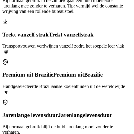
Bij normaal gebruik in de zithoek gaat een huid moeiteloos
jarenlang mee zonder te verharen. Tip: vermijd wel de constante
wrijving van een rollende bureaustoel.
Trekt vanzelf strak
Trekt vanzelf
strak
Transportvouwen verdwijnen vanzelf zodra het soepele leer vlak
ligt.
Premium uit Brazilie
Premium uit
Brazilie
Handgeselecteerde Braziliaanse koeienhuiden uit de wereldwijde
top.
Jarenlange levensduur
Jarenlange
levensduur
Bij normaal gebruik blijft de huid jarenlang mooi zonder te
verharen.