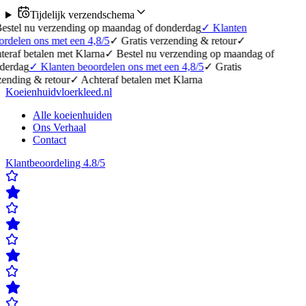
Tijdelijk verzendschema
erzending op maandag of donderdag
✓
Klanten
 met een 4,8/5
✓
Gratis verzending & retour
✓
en met Klarna
✓
Bestel nu verzending op maandag of
lanten beoordelen ons met een 4,8/5
✓
Gratis
etour
✓
Achteraf betalen met Klarna
Koeienhuidvloerkleed.nl
Alle koeienhuiden
Ons Verhaal
Contact
Klantbeoordeling 4.8/5