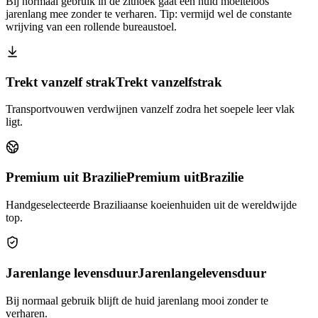
Bij normaal gebruik in de zithoek gaat een huid moeiteloos
jarenlang mee zonder te verharen. Tip: vermijd wel de constante
wrijving van een rollende bureaustoel.
Trekt vanzelf strak
Trekt vanzelf
strak
Transportvouwen verdwijnen vanzelf zodra het soepele leer vlak
ligt.
Premium uit Brazilie
Premium uit
Brazilie
Handgeselecteerde Braziliaanse koeienhuiden uit de wereldwijde
top.
Jarenlange levensduur
Jarenlange
levensduur
Bij normaal gebruik blijft de huid jarenlang mooi zonder te
verharen.