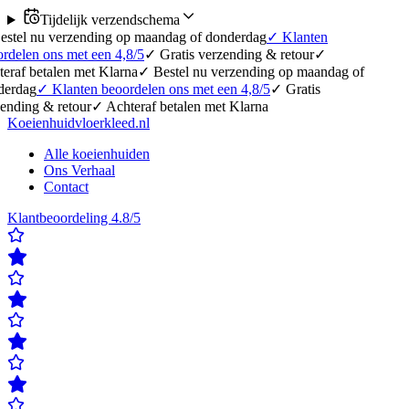
Tijdelijk verzendschema
 verzending op maandag of donderdag
✓
Klanten
ns met een 4,8/5
✓
Gratis verzending & retour
✓
alen met Klarna
✓
Bestel nu verzending op maandag of
✓
Klanten beoordelen ons met een 4,8/5
✓
Gratis
 retour
✓
Achteraf betalen met Klarna
Koeienhuidvloerkleed.nl
Alle koeienhuiden
Ons Verhaal
Contact
Klantbeoordeling 4.8/5