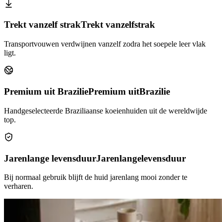
Trekt vanzelf strak
Trekt vanzelf
strak
Transportvouwen verdwijnen vanzelf zodra het soepele leer vlak
ligt.
Premium uit Brazilie
Premium uit
Brazilie
Handgeselecteerde Braziliaanse koeienhuiden uit de wereldwijde
top.
Jarenlange levensduur
Jarenlange
levensduur
Bij normaal gebruik blijft de huid jarenlang mooi zonder te
verharen.