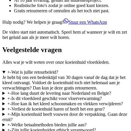
Al 10 jaar ervaring: gestart als studentenproject.
Realistische foto's zodat je online goed kunt kiezen.
Gratis retourneren of omruilen als het toch niet past.
Hulp nodig? We helpen je graag!
Stuur een WhatsApp
De video start niet automatisch. Speel hem af wanneer je wilt en zet
het geluid aan als je meer wilt horen.
Veelgestelde vragen
Alles wat je wilt weten over onze koeienhuid vloerkleden.
+
-
Wat is jullie retourbeleid?
Je hebt bij ons een bedenktijd van 30 dagen vanaf de dag dat je het
kleed ontvangt. Voldoet de koeienhuid toch niet helemaal aan je
verwachtingen? Dan kun je deze gratis retourneren.
+
-
Hoe lang duurt de levering naar Nederland en Belgie?
+
-
Is dit vloerkleed geschikt voor vloerverwarming?
+
-
Hoe kan ik het kleed schoonmaken en vlekken verwijderen?
+
-
Verliest de koeienhuid haren of heeft het een geur?
+
-
Mijn koeienhuid heeft vouwen door de verpakking. Gaan deze
eruit?
+
-
Welke betaalmethoden bieden jullie aan?
+
-
Zijn jullie koeienhuiden ethisch verantwoord?