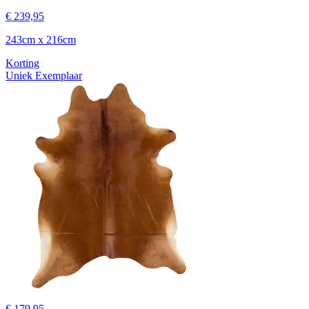
€ 239,95
243cm x 216cm
Korting
Uniek Exemplaar
€ 179,95