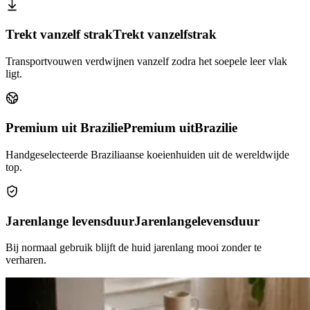
Trekt vanzelf strak
Trekt vanzelf
strak
Transportvouwen verdwijnen vanzelf zodra het soepele leer vlak
ligt.
Premium uit Brazilie
Premium uit
Brazilie
Handgeselecteerde Braziliaanse koeienhuiden uit de wereldwijde
top.
Jarenlange levensduur
Jarenlange
levensduur
Bij normaal gebruik blijft de huid jarenlang mooi zonder te
verharen.