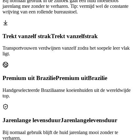
Bij normaal gebruik in de zithoek gaat een huid moeiteloos
jarenlang mee zonder te verharen. Tip: vermijd wel de constante
wrijving van een rollende bureaustoel.
Trekt vanzelf strak
Trekt vanzelf
strak
Transportvouwen verdwijnen vanzelf zodra het soepele leer vlak
ligt.
Premium uit Brazilie
Premium uit
Brazilie
Handgeselecteerde Braziliaanse koeienhuiden uit de wereldwijde
top.
Jarenlange levensduur
Jarenlange
levensduur
Bij normaal gebruik blijft de huid jarenlang mooi zonder te
verharen.