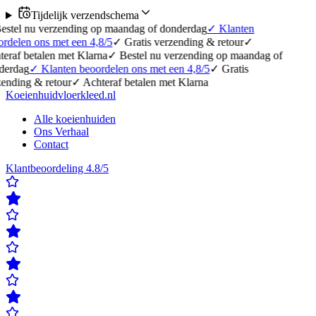
Tijdelijk verzendschema
erzending op maandag of donderdag
✓
Klanten
 met een 4,8/5
✓
Gratis verzending & retour
✓
en met Klarna
✓
Bestel nu verzending op maandag of
lanten beoordelen ons met een 4,8/5
✓
Gratis
etour
✓
Achteraf betalen met Klarna
Koeienhuidvloerkleed.nl
Alle koeienhuiden
Ons Verhaal
Contact
Klantbeoordeling 4.8/5