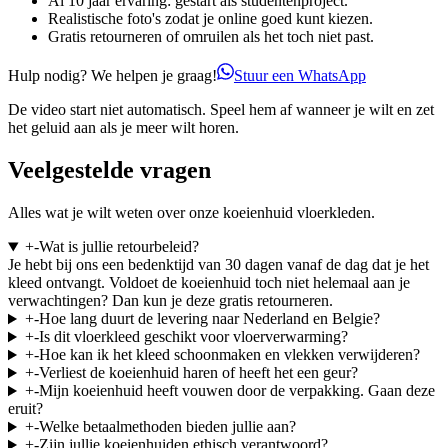
Al 10 jaar ervaring: gestart als studentenproject.
Realistische foto's zodat je online goed kunt kiezen.
Gratis retourneren of omruilen als het toch niet past.
Hulp nodig? We helpen je graag!
Stuur een WhatsApp
De video start niet automatisch. Speel hem af wanneer je wilt en zet
het geluid aan als je meer wilt horen.
Veelgestelde vragen
Alles wat je wilt weten over onze koeienhuid vloerkleden.
+
-
Wat is jullie retourbeleid?
Je hebt bij ons een bedenktijd van 30 dagen vanaf de dag dat je het
kleed ontvangt. Voldoet de koeienhuid toch niet helemaal aan je
verwachtingen? Dan kun je deze gratis retourneren.
+
-
Hoe lang duurt de levering naar Nederland en Belgie?
+
-
Is dit vloerkleed geschikt voor vloerverwarming?
+
-
Hoe kan ik het kleed schoonmaken en vlekken verwijderen?
+
-
Verliest de koeienhuid haren of heeft het een geur?
+
-
Mijn koeienhuid heeft vouwen door de verpakking. Gaan deze
eruit?
+
-
Welke betaalmethoden bieden jullie aan?
+
-
Zijn jullie koeienhuiden ethisch verantwoord?