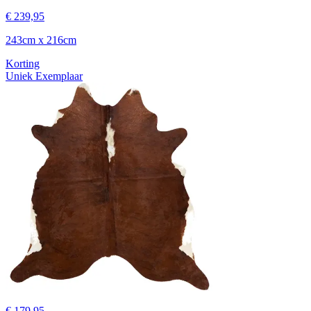
€ 239,95
243cm x 216cm
Korting
Uniek Exemplaar
€ 179,95