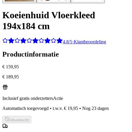
Koeienhuid Vloerkleed
194x184 cm
4.8/5
·
Klantbeoordeling
Productinformatie
€ 159,95
€ 189,95
Inclusief gratis onderzetters
Actie
Automatisch toegevoegd
•
t.w.v.
€ 19,95
•
Nog
23
dagen
Uitverkocht