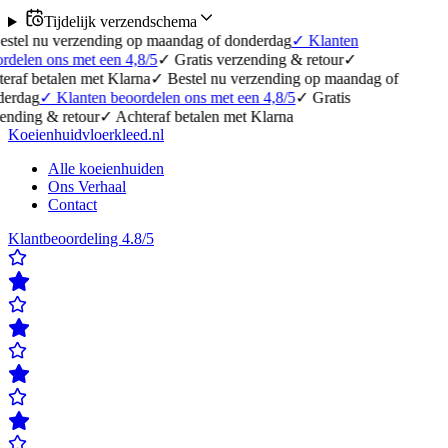
Tijdelijk verzendschema
erzending op maandag of donderdag
✓
Klanten
 met een 4,8/5
✓
Gratis verzending & retour
✓
en met Klarna
✓
Bestel nu verzending op maandag of
anten beoordelen ons met een 4,8/5
✓
Gratis
etour
✓
Achteraf betalen met Klarna
Koeienhuidvloerkleed.nl
Alle koeienhuiden
Ons Verhaal
Contact
Klantbeoordeling 4.8/5