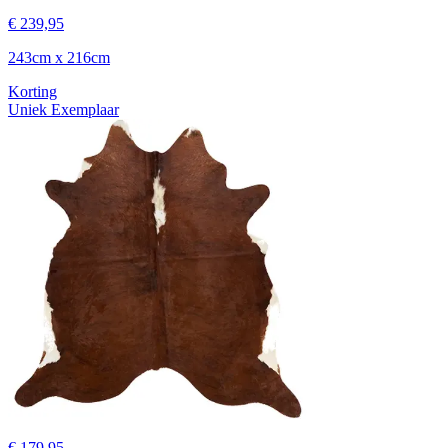
€ 239,95
243cm x 216cm
Korting
Uniek Exemplaar
€ 179,95