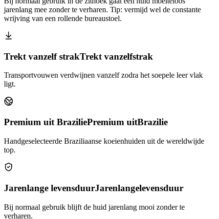
Bij normaal gebruik in de zithoek gaat een huid moeiteloos
jarenlang mee zonder te verharen. Tip: vermijd wel de constante
wrijving van een rollende bureaustoel.
Trekt vanzelf strak
Trekt vanzelf
strak
Transportvouwen verdwijnen vanzelf zodra het soepele leer vlak
ligt.
Premium uit Brazilie
Premium uit
Brazilie
Handgeselecteerde Braziliaanse koeienhuiden uit de wereldwijde
top.
Jarenlange levensduur
Jarenlange
levensduur
Bij normaal gebruik blijft de huid jarenlang mooi zonder te
verharen.