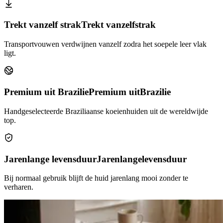
Trekt vanzelf strak
Trekt vanzelf
strak
Transportvouwen verdwijnen vanzelf zodra het soepele leer vlak
ligt.
Premium uit Brazilie
Premium uit
Brazilie
Handgeselecteerde Braziliaanse koeienhuiden uit de wereldwijde
top.
Jarenlange levensduur
Jarenlange
levensduur
Bij normaal gebruik blijft de huid jarenlang mooi zonder te
verharen.