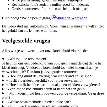
Al 10 jaar ervaring: gestart als studentenproject.
Realistische foto's zodat je online goed kunt kiezen.
Gratis retourneren of omruilen als het toch niet past.
Hulp nodig? We helpen je graag!
Stuur een WhatsApp
De video start niet automatisch. Speel hem af wanneer je wilt en zet
het geluid aan als je meer wilt horen.
Veelgestelde vragen
Alles wat je wilt weten over onze koeienhuid vloerkleden.
+
-
Wat is jullie retourbeleid?
Je hebt bij ons een bedenktijd van 30 dagen vanaf de dag dat je het
kleed ontvangt. Voldoet de koeienhuid toch niet helemaal aan je
verwachtingen? Dan kun je deze gratis retourneren.
+
-
Hoe lang duurt de levering naar Nederland en Belgie?
+
-
Is dit vloerkleed geschikt voor vloerverwarming?
+
-
Hoe kan ik het kleed schoonmaken en vlekken verwijderen?
+
-
Verliest de koeienhuid haren of heeft het een geur?
+
-
Mijn koeienhuid heeft vouwen door de verpakking. Gaan deze
eruit?
+
-
Welke betaalmethoden bieden jullie aan?
+
-
Zijn jullie koeienhuiden ethisch verantwoord?