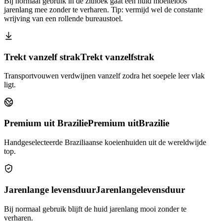
Bij normaal gebruik in de zithoek gaat een huid moeiteloos
jarenlang mee zonder te verharen. Tip: vermijd wel de constante
wrijving van een rollende bureaustoel.
Trekt vanzelf strak
Trekt vanzelf
strak
Transportvouwen verdwijnen vanzelf zodra het soepele leer vlak
ligt.
Premium uit Brazilie
Premium uit
Brazilie
Handgeselecteerde Braziliaanse koeienhuiden uit de wereldwijde
top.
Jarenlange levensduur
Jarenlange
levensduur
Bij normaal gebruik blijft de huid jarenlang mooi zonder te
verharen.