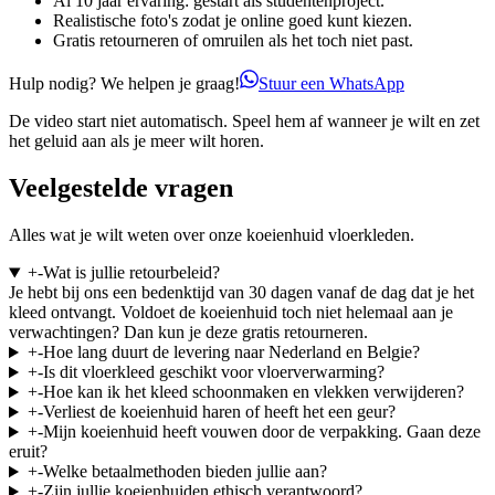
Al 10 jaar ervaring: gestart als studentenproject.
Realistische foto's zodat je online goed kunt kiezen.
Gratis retourneren of omruilen als het toch niet past.
Hulp nodig? We helpen je graag!
Stuur een WhatsApp
De video start niet automatisch. Speel hem af wanneer je wilt en zet
het geluid aan als je meer wilt horen.
Veelgestelde vragen
Alles wat je wilt weten over onze koeienhuid vloerkleden.
+
-
Wat is jullie retourbeleid?
Je hebt bij ons een bedenktijd van 30 dagen vanaf de dag dat je het
kleed ontvangt. Voldoet de koeienhuid toch niet helemaal aan je
verwachtingen? Dan kun je deze gratis retourneren.
+
-
Hoe lang duurt de levering naar Nederland en Belgie?
+
-
Is dit vloerkleed geschikt voor vloerverwarming?
+
-
Hoe kan ik het kleed schoonmaken en vlekken verwijderen?
+
-
Verliest de koeienhuid haren of heeft het een geur?
+
-
Mijn koeienhuid heeft vouwen door de verpakking. Gaan deze
eruit?
+
-
Welke betaalmethoden bieden jullie aan?
+
-
Zijn jullie koeienhuiden ethisch verantwoord?