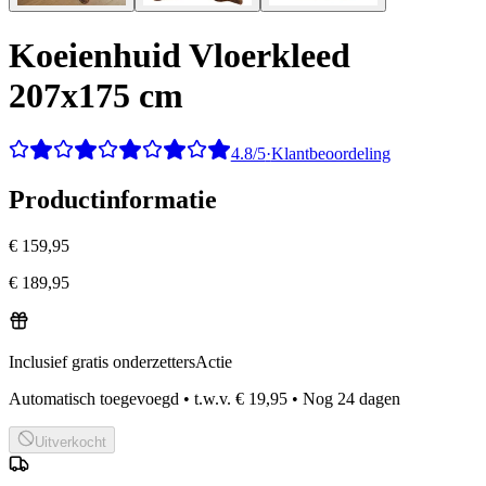
Koeienhuid Vloerkleed
207x175 cm
4.8/5
·
Klantbeoordeling
Productinformatie
€ 159,95
€ 189,95
Inclusief gratis onderzetters
Actie
Automatisch toegevoegd
•
t.w.v.
€ 19,95
•
Nog
24
dagen
Uitverkocht