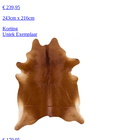
€ 239,95
243cm x 216cm
Korting
Uniek Exemplaar
€ 179,95