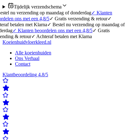
Tijdelijk verzendschema
erzending op maandag of donderdag
✓
Klanten
 met een 4,8/5
✓
Gratis verzending & retour
✓
en met Klarna
✓
Bestel nu verzending op maandag of
anten beoordelen ons met een 4,8/5
✓
Gratis
etour
✓
Achteraf betalen met Klarna
Koeienhuidvloerkleed.nl
Alle koeienhuiden
Ons Verhaal
Contact
Klantbeoordeling 4.8/5