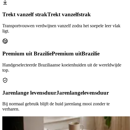
Trekt vanzelf strak
Trekt vanzelf
strak
Transportvouwen verdwijnen vanzelf zodra het soepele leer vlak
ligt.
Premium uit Brazilie
Premium uit
Brazilie
Handgeselecteerde Braziliaanse koeienhuiden uit de wereldwijde
top.
Jarenlange levensduur
Jarenlange
levensduur
Bij normaal gebruik blijft de huid jarenlang mooi zonder te
verharen.