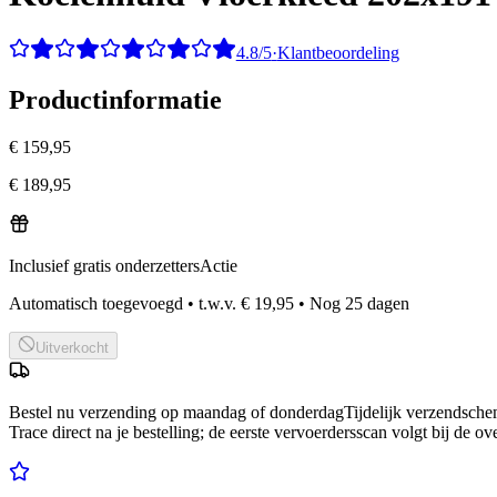
4.8/5
·
Klantbeoordeling
Productinformatie
€ 159,95
€ 189,95
Inclusief gratis onderzetters
Actie
Automatisch toegevoegd
•
t.w.v.
€ 19,95
•
Nog
25
dagen
Uitverkocht
Bestel nu
verzending op maandag of donderdag
Tijdelijk verzendsch
Trace direct na je bestelling; de eerste vervoerdersscan volgt bij de ov