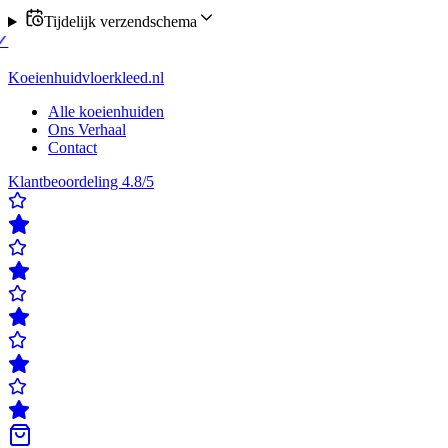
Tijdelijk verzendschema
 verzending op maandag of donderdag
✓
Klanten beoordelen ons met ee
rdelen ons met een 4,8/5
✓
Gratis verzending & retour
✓
Achteraf beta
Koeienhuidvloerkleed.nl
Alle koeienhuiden
Ons Verhaal
Contact
Klantbeoordeling 4.8/5