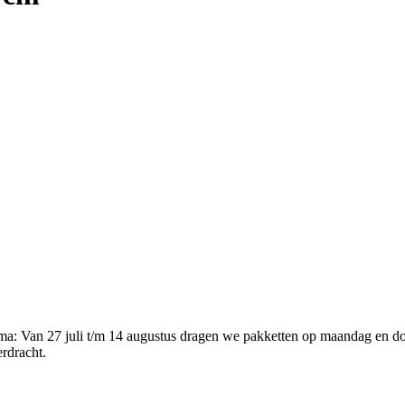
ema
:
Van 27 juli t/m 14 augustus dragen we pakketten op maandag en d
erdracht.