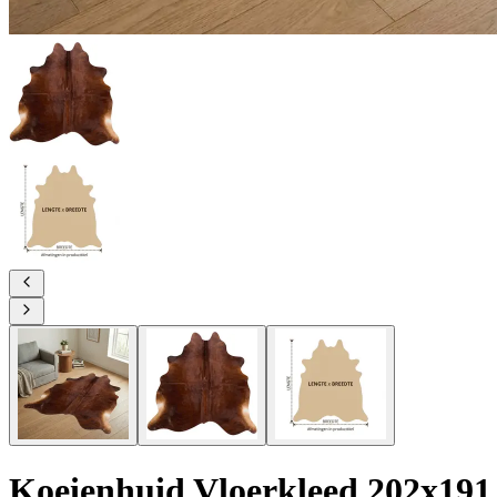
Koeienhuid Vloerkleed 202x191