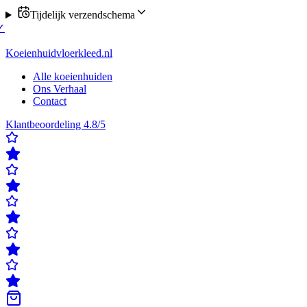
Tijdelijk verzendschema
verzending op maandag of donderdag
✓
Klanten beoordelen ons met ee
delen ons met een 4,8/5
✓
Gratis verzending & retour
✓
Achteraf betal
Koeienhuidvloerkleed.nl
Alle koeienhuiden
Ons Verhaal
Contact
Klantbeoordeling 4.8/5