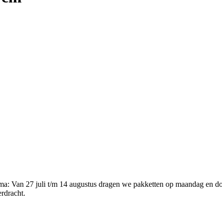
ema
:
Van 27 juli t/m 14 augustus dragen we pakketten op maandag en d
erdracht.