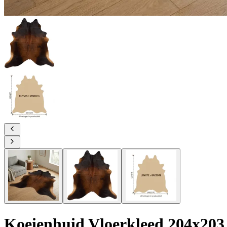
Koeienhuid Vloerkleed 204x203