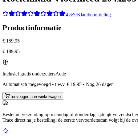
4.8/5
·
Klantbeoordeling
Productinformatie
€ 159,95
€ 189,95
Inclusief gratis onderzetters
Actie
Automatisch toegevoegd
•
t.w.v.
€ 19,95
•
Nog
26
dagen
Toevoegen aan winkelwagen
Bestel nu
verzending op maandag of donderdag
Tijdelijk verzendsch
Trace direct na je bestelling; de eerste vervoerdersscan volgt bij de ov