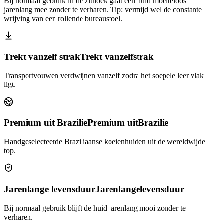
Bij normaal gebruik in de zithoek gaat een huid moeiteloos
jarenlang mee zonder te verharen. Tip: vermijd wel de constante
wrijving van een rollende bureaustoel.
Trekt vanzelf strak
Trekt vanzelf
strak
Transportvouwen verdwijnen vanzelf zodra het soepele leer vlak
ligt.
Premium uit Brazilie
Premium uit
Brazilie
Handgeselecteerde Braziliaanse koeienhuiden uit de wereldwijde
top.
Jarenlange levensduur
Jarenlange
levensduur
Bij normaal gebruik blijft de huid jarenlang mooi zonder te
verharen.