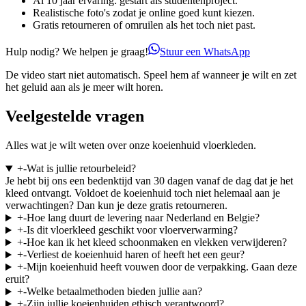
Al 10 jaar ervaring: gestart als studentenproject.
Realistische foto's zodat je online goed kunt kiezen.
Gratis retourneren of omruilen als het toch niet past.
Hulp nodig? We helpen je graag!
Stuur een WhatsApp
De video start niet automatisch. Speel hem af wanneer je wilt en zet
het geluid aan als je meer wilt horen.
Veelgestelde vragen
Alles wat je wilt weten over onze koeienhuid vloerkleden.
+
-
Wat is jullie retourbeleid?
Je hebt bij ons een bedenktijd van 30 dagen vanaf de dag dat je het
kleed ontvangt. Voldoet de koeienhuid toch niet helemaal aan je
verwachtingen? Dan kun je deze gratis retourneren.
+
-
Hoe lang duurt de levering naar Nederland en Belgie?
+
-
Is dit vloerkleed geschikt voor vloerverwarming?
+
-
Hoe kan ik het kleed schoonmaken en vlekken verwijderen?
+
-
Verliest de koeienhuid haren of heeft het een geur?
+
-
Mijn koeienhuid heeft vouwen door de verpakking. Gaan deze
eruit?
+
-
Welke betaalmethoden bieden jullie aan?
+
-
Zijn jullie koeienhuiden ethisch verantwoord?