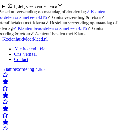
Tijdelijk verzendschema
erzending op maandag of donderdag
✓
Klanten
 met een 4,8/5
✓
Gratis verzending & retour
✓
en met Klarna
✓
Bestel nu verzending op maandag of
lanten beoordelen ons met een 4,8/5
✓
Gratis
etour
✓
Achteraf betalen met Klarna
Koeienhuidvloerkleed.nl
Alle koeienhuiden
Ons Verhaal
Contact
Klantbeoordeling 4.8/5