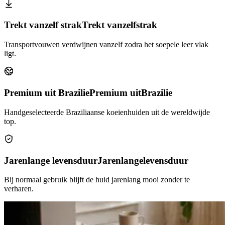
Trekt vanzelf strak
Trekt vanzelf
strak
Transportvouwen verdwijnen vanzelf zodra het soepele leer vlak
ligt.
Premium uit Brazilie
Premium uit
Brazilie
Handgeselecteerde Braziliaanse koeienhuiden uit de wereldwijde
top.
Jarenlange levensduur
Jarenlange
levensduur
Bij normaal gebruik blijft de huid jarenlang mooi zonder te
verharen.