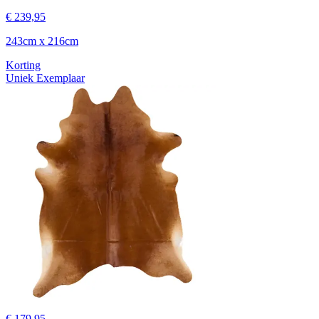
€ 239,95
243cm x 216cm
Korting
Uniek Exemplaar
€ 179,95