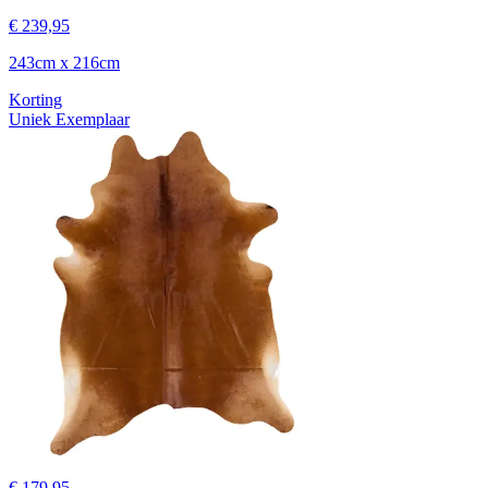
€ 239,95
243cm x 216cm
Korting
Uniek Exemplaar
€ 179,95