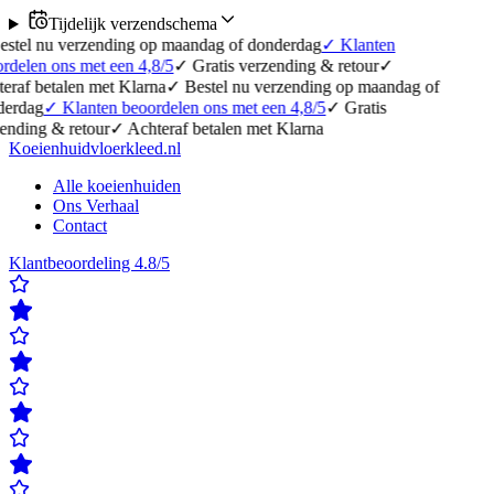
Tijdelijk verzendschema
rzending op maandag of donderdag
✓
Klanten
met een 4,8/5
✓
Gratis verzending & retour
✓
n met Klarna
✓
Bestel nu verzending op maandag of
anten beoordelen ons met een 4,8/5
✓
Gratis
etour
✓
Achteraf betalen met Klarna
Koeienhuidvloerkleed.nl
Alle koeienhuiden
Ons Verhaal
Contact
Klantbeoordeling 4.8/5