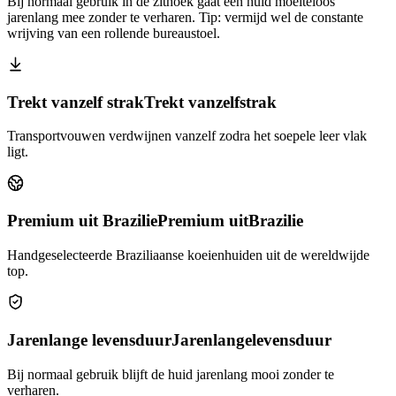
Bij normaal gebruik in de zithoek gaat een huid moeiteloos
jarenlang mee zonder te verharen. Tip: vermijd wel de constante
wrijving van een rollende bureaustoel.
Trekt vanzelf strak
Trekt vanzelf
strak
Transportvouwen verdwijnen vanzelf zodra het soepele leer vlak
ligt.
Premium uit Brazilie
Premium uit
Brazilie
Handgeselecteerde Braziliaanse koeienhuiden uit de wereldwijde
top.
Jarenlange levensduur
Jarenlange
levensduur
Bij normaal gebruik blijft de huid jarenlang mooi zonder te
verharen.