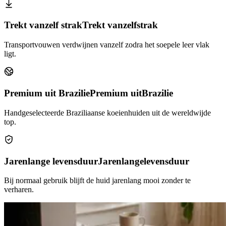
Trekt vanzelf strak
Trekt vanzelf
strak
Transportvouwen verdwijnen vanzelf zodra het soepele leer vlak
ligt.
Premium uit Brazilie
Premium uit
Brazilie
Handgeselecteerde Braziliaanse koeienhuiden uit de wereldwijde
top.
Jarenlange levensduur
Jarenlange
levensduur
Bij normaal gebruik blijft de huid jarenlang mooi zonder te
verharen.