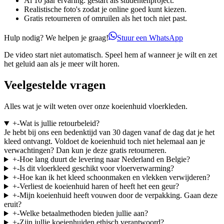
Al 10 jaar ervaring: gestart als studentenproject.
Realistische foto's zodat je online goed kunt kiezen.
Gratis retourneren of omruilen als het toch niet past.
Hulp nodig? We helpen je graag!
Stuur een WhatsApp
De video start niet automatisch. Speel hem af wanneer je wilt en zet
het geluid aan als je meer wilt horen.
Veelgestelde vragen
Alles wat je wilt weten over onze koeienhuid vloerkleden.
+
-
Wat is jullie retourbeleid?
Je hebt bij ons een bedenktijd van 30 dagen vanaf de dag dat je het
kleed ontvangt. Voldoet de koeienhuid toch niet helemaal aan je
verwachtingen? Dan kun je deze gratis retourneren.
+
-
Hoe lang duurt de levering naar Nederland en Belgie?
+
-
Is dit vloerkleed geschikt voor vloerverwarming?
+
-
Hoe kan ik het kleed schoonmaken en vlekken verwijderen?
+
-
Verliest de koeienhuid haren of heeft het een geur?
+
-
Mijn koeienhuid heeft vouwen door de verpakking. Gaan deze
eruit?
+
-
Welke betaalmethoden bieden jullie aan?
+
-
Zijn jullie koeienhuiden ethisch verantwoord?