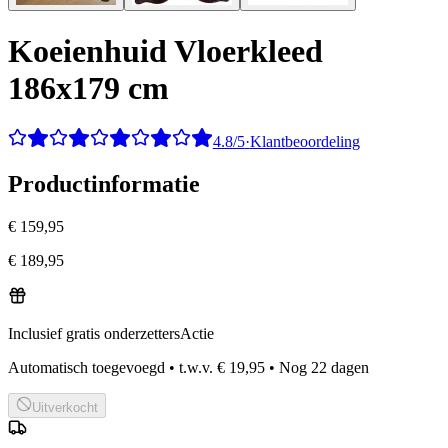
Koeienhuid Vloerkleed
186x179 cm
4.8/5
·
Klantbeoordeling
Productinformatie
€ 159,95
€ 189,95
Inclusief gratis onderzetters
Actie
Automatisch toegevoegd
•
t.w.v.
€ 19,95
•
Nog
22
dagen
Uitverkocht