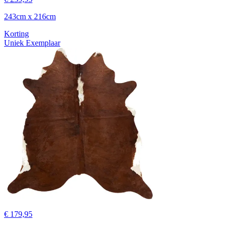
243cm x 216cm
Korting
Uniek Exemplaar
€ 179,95