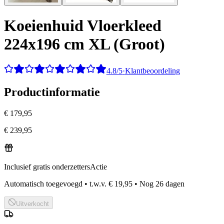
Koeienhuid Vloerkleed
224x196 cm XL (Groot)
4.8/5
·
Klantbeoordeling
Productinformatie
€ 179,95
€ 239,95
Inclusief gratis onderzetters
Actie
Automatisch toegevoegd
•
t.w.v.
€ 19,95
•
Nog
26
dagen
Uitverkocht