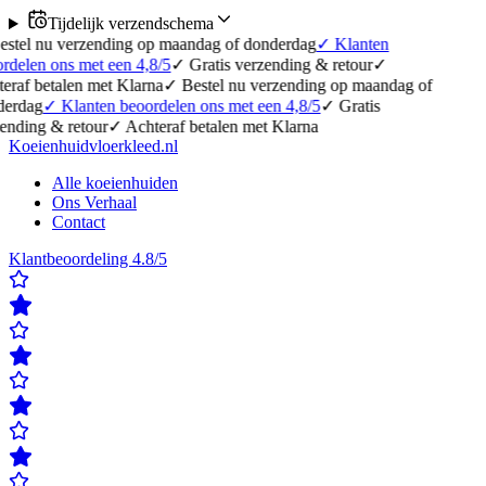
Tijdelijk verzendschema
erzending op maandag of donderdag
✓
Klanten
 met een 4,8/5
✓
Gratis verzending & retour
✓
en met Klarna
✓
Bestel nu verzending op maandag of
anten beoordelen ons met een 4,8/5
✓
Gratis
etour
✓
Achteraf betalen met Klarna
Koeienhuidvloerkleed.nl
Alle koeienhuiden
Ons Verhaal
Contact
Klantbeoordeling 4.8/5