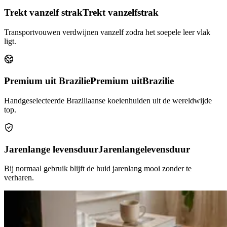
Trekt vanzelf strak
Trekt vanzelf
strak
Transportvouwen verdwijnen vanzelf zodra het soepele leer vlak
ligt.
Premium uit Brazilie
Premium uit
Brazilie
Handgeselecteerde Braziliaanse koeienhuiden uit de wereldwijde
top.
Jarenlange levensduur
Jarenlange
levensduur
Bij normaal gebruik blijft de huid jarenlang mooi zonder te
verharen.