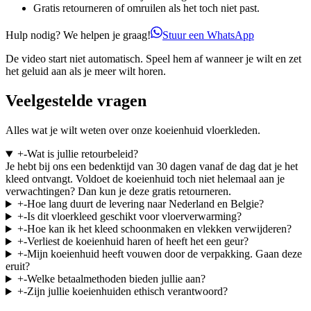
Gratis retourneren of omruilen als het toch niet past.
Hulp nodig? We helpen je graag!
Stuur een WhatsApp
De video start niet automatisch. Speel hem af wanneer je wilt en zet
het geluid aan als je meer wilt horen.
Veelgestelde vragen
Alles wat je wilt weten over onze koeienhuid vloerkleden.
+
-
Wat is jullie retourbeleid?
Je hebt bij ons een bedenktijd van 30 dagen vanaf de dag dat je het
kleed ontvangt. Voldoet de koeienhuid toch niet helemaal aan je
verwachtingen? Dan kun je deze gratis retourneren.
+
-
Hoe lang duurt de levering naar Nederland en Belgie?
+
-
Is dit vloerkleed geschikt voor vloerverwarming?
+
-
Hoe kan ik het kleed schoonmaken en vlekken verwijderen?
+
-
Verliest de koeienhuid haren of heeft het een geur?
+
-
Mijn koeienhuid heeft vouwen door de verpakking. Gaan deze
eruit?
+
-
Welke betaalmethoden bieden jullie aan?
+
-
Zijn jullie koeienhuiden ethisch verantwoord?