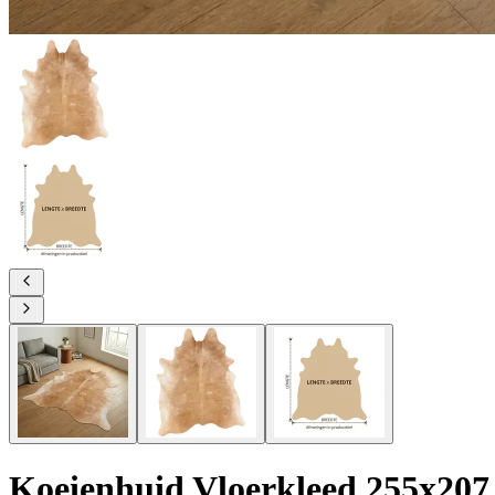
Koeienhuid Vloerkleed 255x207