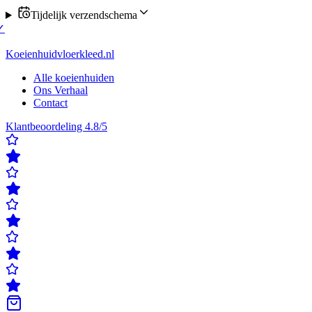
Tijdelijk verzendschema
 verzending op maandag of donderdag
✓
Klanten beoordelen ons met ee
rdelen ons met een 4,8/5
✓
Gratis verzending & retour
✓
Achteraf beta
Koeienhuidvloerkleed.nl
Alle koeienhuiden
Ons Verhaal
Contact
Klantbeoordeling 4.8/5