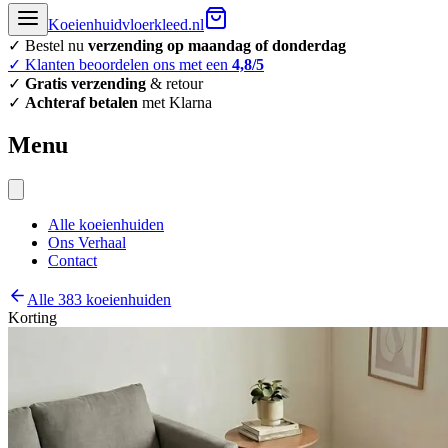
Koeienhuidvloerkleed.nl
✓ Bestel nu
verzending op maandag of donderdag
✓ Klanten beoordelen ons met een
4,8/5
✓
Gratis verzending
& retour
✓
Achteraf betalen
met Klarna
Menu
Alle koeienhuiden
Ons Verhaal
Contact
Alle 383 koeienhuiden
Korting