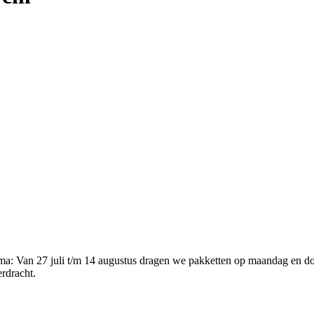
ema
:
Van 27 juli t/m 14 augustus dragen we pakketten op maandag en d
erdracht.