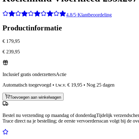
4.8/5
·
Klantbeoordeling
Productinformatie
€ 179,95
€ 239,95
Inclusief gratis onderzetters
Actie
Automatisch toegevoegd
•
t.w.v.
€ 19,95
•
Nog
25
dagen
Toevoegen aan winkelwagen
Bestel nu
verzending op maandag of donderdag
Tijdelijk verzendsch
Trace direct na je bestelling; de eerste vervoerdersscan volgt bij de ov