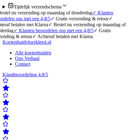
Tijdelijk verzendschema
erzending op maandag of donderdag
✓
Klanten
 met een 4,8/5
✓
Gratis verzending & retour
✓
en met Klarna
✓
Bestel nu verzending op maandag of
lanten beoordelen ons met een 4,8/5
✓
Gratis
etour
✓
Achteraf betalen met Klarna
Koeienhuidvloerkleed.nl
Alle koeienhuiden
Ons Verhaal
Contact
Klantbeoordeling 4.8/5