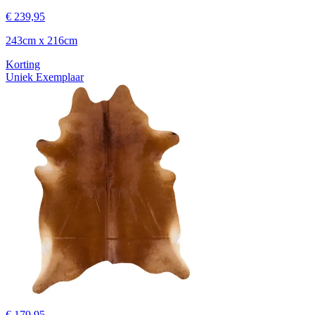
€ 239,95
243cm x 216cm
Korting
Uniek Exemplaar
€ 179,95