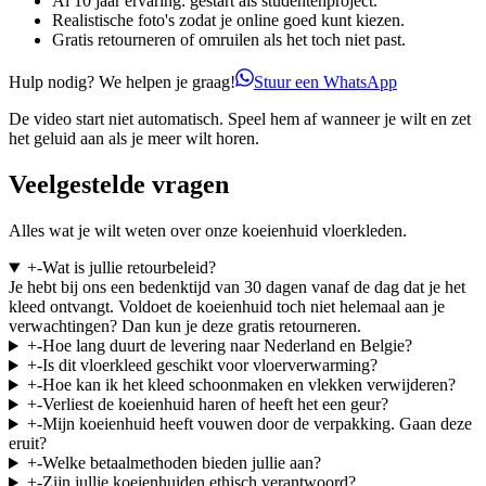
Al 10 jaar ervaring: gestart als studentenproject.
Realistische foto's zodat je online goed kunt kiezen.
Gratis retourneren of omruilen als het toch niet past.
Hulp nodig? We helpen je graag!
Stuur een WhatsApp
De video start niet automatisch. Speel hem af wanneer je wilt en zet
het geluid aan als je meer wilt horen.
Veelgestelde vragen
Alles wat je wilt weten over onze koeienhuid vloerkleden.
+
-
Wat is jullie retourbeleid?
Je hebt bij ons een bedenktijd van 30 dagen vanaf de dag dat je het
kleed ontvangt. Voldoet de koeienhuid toch niet helemaal aan je
verwachtingen? Dan kun je deze gratis retourneren.
+
-
Hoe lang duurt de levering naar Nederland en Belgie?
+
-
Is dit vloerkleed geschikt voor vloerverwarming?
+
-
Hoe kan ik het kleed schoonmaken en vlekken verwijderen?
+
-
Verliest de koeienhuid haren of heeft het een geur?
+
-
Mijn koeienhuid heeft vouwen door de verpakking. Gaan deze
eruit?
+
-
Welke betaalmethoden bieden jullie aan?
+
-
Zijn jullie koeienhuiden ethisch verantwoord?