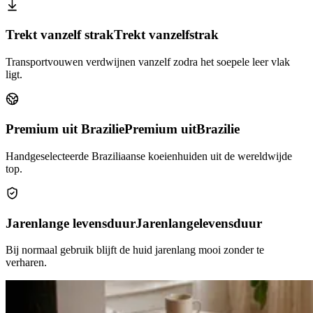
Trekt vanzelf strak
Trekt vanzelf
strak
Transportvouwen verdwijnen vanzelf zodra het soepele leer vlak
ligt.
Premium uit Brazilie
Premium uit
Brazilie
Handgeselecteerde Braziliaanse koeienhuiden uit de wereldwijde
top.
Jarenlange levensduur
Jarenlange
levensduur
Bij normaal gebruik blijft de huid jarenlang mooi zonder te
verharen.