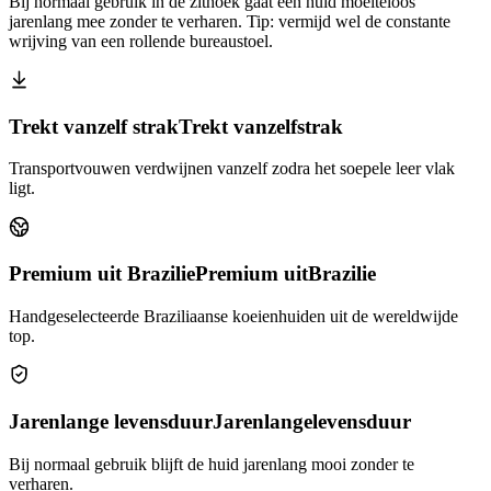
Bij normaal gebruik in de zithoek gaat een huid moeiteloos
jarenlang mee zonder te verharen. Tip: vermijd wel de constante
wrijving van een rollende bureaustoel.
Trekt vanzelf strak
Trekt vanzelf
strak
Transportvouwen verdwijnen vanzelf zodra het soepele leer vlak
ligt.
Premium uit Brazilie
Premium uit
Brazilie
Handgeselecteerde Braziliaanse koeienhuiden uit de wereldwijde
top.
Jarenlange levensduur
Jarenlange
levensduur
Bij normaal gebruik blijft de huid jarenlang mooi zonder te
verharen.