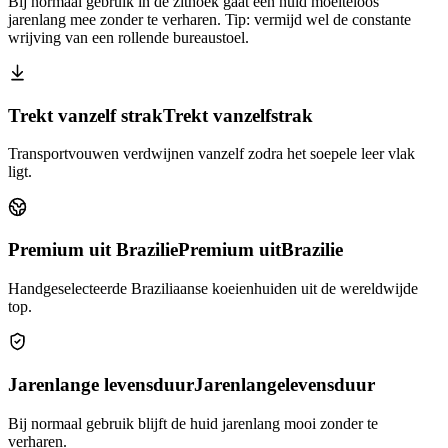
Bij normaal gebruik in de zithoek gaat een huid moeiteloos
jarenlang mee zonder te verharen. Tip: vermijd wel de constante
wrijving van een rollende bureaustoel.
Trekt vanzelf strak
Trekt vanzelf
strak
Transportvouwen verdwijnen vanzelf zodra het soepele leer vlak
ligt.
Premium uit Brazilie
Premium uit
Brazilie
Handgeselecteerde Braziliaanse koeienhuiden uit de wereldwijde
top.
Jarenlange levensduur
Jarenlange
levensduur
Bij normaal gebruik blijft de huid jarenlang mooi zonder te
verharen.