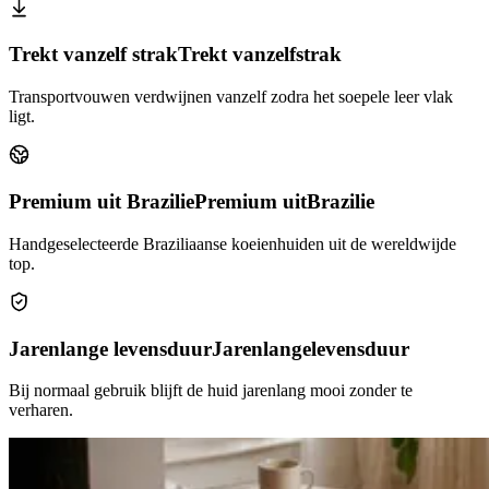
Trekt vanzelf strak
Trekt vanzelf
strak
Transportvouwen verdwijnen vanzelf zodra het soepele leer vlak
ligt.
Premium uit Brazilie
Premium uit
Brazilie
Handgeselecteerde Braziliaanse koeienhuiden uit de wereldwijde
top.
Jarenlange levensduur
Jarenlange
levensduur
Bij normaal gebruik blijft de huid jarenlang mooi zonder te
verharen.