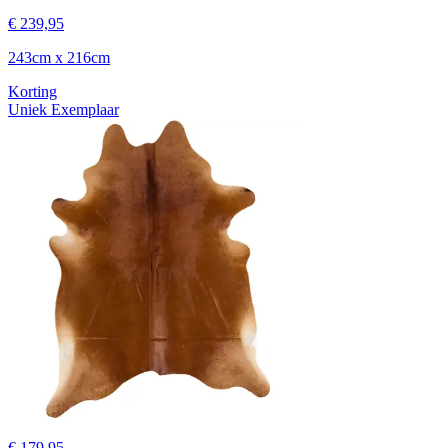
€ 239,95
243cm x 216cm
Korting
Uniek Exemplaar
€ 179,95