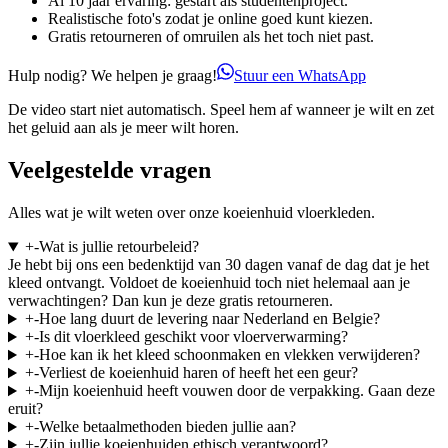
Al 10 jaar ervaring: gestart als studentenproject.
Realistische foto's zodat je online goed kunt kiezen.
Gratis retourneren of omruilen als het toch niet past.
Hulp nodig? We helpen je graag!
Stuur een WhatsApp
De video start niet automatisch. Speel hem af wanneer je wilt en zet
het geluid aan als je meer wilt horen.
Veelgestelde vragen
Alles wat je wilt weten over onze koeienhuid vloerkleden.
+
-
Wat is jullie retourbeleid?
Je hebt bij ons een bedenktijd van 30 dagen vanaf de dag dat je het
kleed ontvangt. Voldoet de koeienhuid toch niet helemaal aan je
verwachtingen? Dan kun je deze gratis retourneren.
+
-
Hoe lang duurt de levering naar Nederland en Belgie?
+
-
Is dit vloerkleed geschikt voor vloerverwarming?
+
-
Hoe kan ik het kleed schoonmaken en vlekken verwijderen?
+
-
Verliest de koeienhuid haren of heeft het een geur?
+
-
Mijn koeienhuid heeft vouwen door de verpakking. Gaan deze
eruit?
+
-
Welke betaalmethoden bieden jullie aan?
+
-
Zijn jullie koeienhuiden ethisch verantwoord?