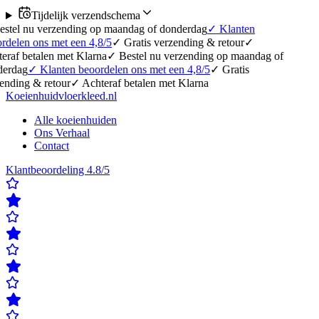
Tijdelijk verzendschema
erzending op maandag of donderdag
✓
Klanten
 met een 4,8/5
✓
Gratis verzending & retour
✓
en met Klarna
✓
Bestel nu verzending op maandag of
anten beoordelen ons met een 4,8/5
✓
Gratis
etour
✓
Achteraf betalen met Klarna
Koeienhuidvloerkleed.nl
Alle koeienhuiden
Ons Verhaal
Contact
Klantbeoordeling 4.8/5