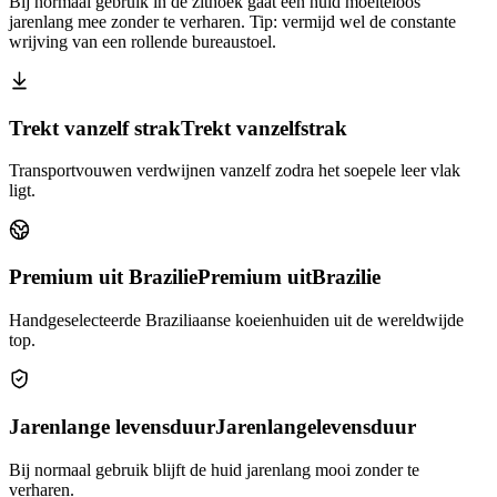
Bij normaal gebruik in de zithoek gaat een huid moeiteloos
jarenlang mee zonder te verharen. Tip: vermijd wel de constante
wrijving van een rollende bureaustoel.
Trekt vanzelf strak
Trekt vanzelf
strak
Transportvouwen verdwijnen vanzelf zodra het soepele leer vlak
ligt.
Premium uit Brazilie
Premium uit
Brazilie
Handgeselecteerde Braziliaanse koeienhuiden uit de wereldwijde
top.
Jarenlange levensduur
Jarenlange
levensduur
Bij normaal gebruik blijft de huid jarenlang mooi zonder te
verharen.