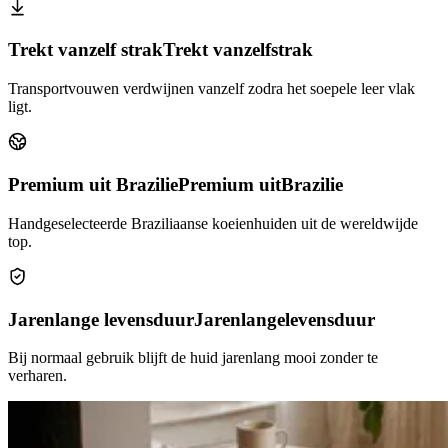
Trekt vanzelf strak
Trekt vanzelf
strak
Transportvouwen verdwijnen vanzelf zodra het soepele leer vlak
ligt.
Premium uit Brazilie
Premium uit
Brazilie
Handgeselecteerde Braziliaanse koeienhuiden uit de wereldwijde
top.
Jarenlange levensduur
Jarenlange
levensduur
Bij normaal gebruik blijft de huid jarenlang mooi zonder te
verharen.