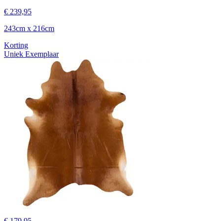
€ 239,95
243cm x 216cm
Korting
Uniek Exemplaar
€ 179,95