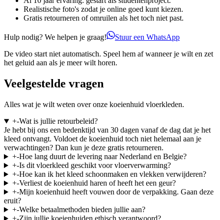
Al 10 jaar ervaring: gestart als studentenproject.
Realistische foto's zodat je online goed kunt kiezen.
Gratis retourneren of omruilen als het toch niet past.
Hulp nodig? We helpen je graag!
Stuur een WhatsApp
De video start niet automatisch. Speel hem af wanneer je wilt en zet
het geluid aan als je meer wilt horen.
Veelgestelde vragen
Alles wat je wilt weten over onze koeienhuid vloerkleden.
+
-
Wat is jullie retourbeleid?
Je hebt bij ons een bedenktijd van 30 dagen vanaf de dag dat je het
kleed ontvangt. Voldoet de koeienhuid toch niet helemaal aan je
verwachtingen? Dan kun je deze gratis retourneren.
+
-
Hoe lang duurt de levering naar Nederland en Belgie?
+
-
Is dit vloerkleed geschikt voor vloerverwarming?
+
-
Hoe kan ik het kleed schoonmaken en vlekken verwijderen?
+
-
Verliest de koeienhuid haren of heeft het een geur?
+
-
Mijn koeienhuid heeft vouwen door de verpakking. Gaan deze
eruit?
+
-
Welke betaalmethoden bieden jullie aan?
+
-
Zijn jullie koeienhuiden ethisch verantwoord?