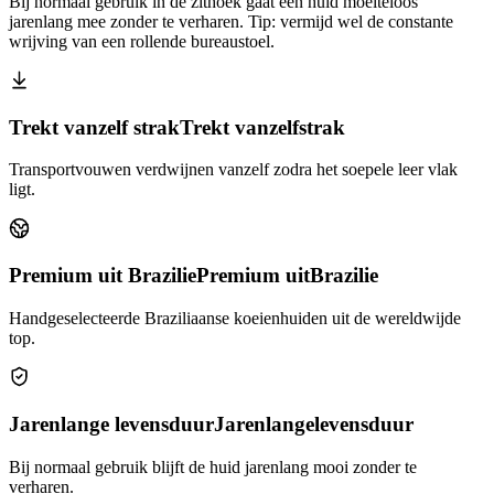
Bij normaal gebruik in de zithoek gaat een huid moeiteloos
jarenlang mee zonder te verharen. Tip: vermijd wel de constante
wrijving van een rollende bureaustoel.
Trekt vanzelf strak
Trekt vanzelf
strak
Transportvouwen verdwijnen vanzelf zodra het soepele leer vlak
ligt.
Premium uit Brazilie
Premium uit
Brazilie
Handgeselecteerde Braziliaanse koeienhuiden uit de wereldwijde
top.
Jarenlange levensduur
Jarenlange
levensduur
Bij normaal gebruik blijft de huid jarenlang mooi zonder te
verharen.