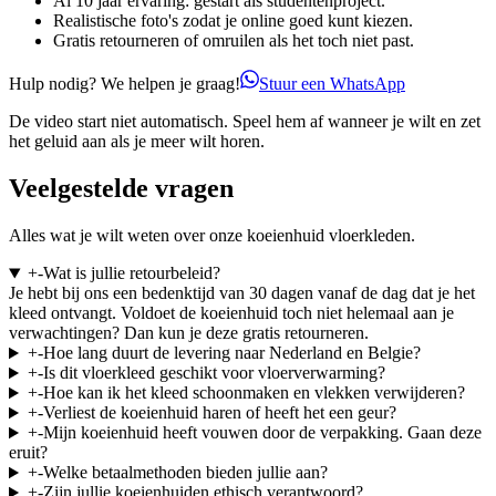
Al 10 jaar ervaring: gestart als studentenproject.
Realistische foto's zodat je online goed kunt kiezen.
Gratis retourneren of omruilen als het toch niet past.
Hulp nodig? We helpen je graag!
Stuur een WhatsApp
De video start niet automatisch. Speel hem af wanneer je wilt en zet
het geluid aan als je meer wilt horen.
Veelgestelde vragen
Alles wat je wilt weten over onze koeienhuid vloerkleden.
+
-
Wat is jullie retourbeleid?
Je hebt bij ons een bedenktijd van 30 dagen vanaf de dag dat je het
kleed ontvangt. Voldoet de koeienhuid toch niet helemaal aan je
verwachtingen? Dan kun je deze gratis retourneren.
+
-
Hoe lang duurt de levering naar Nederland en Belgie?
+
-
Is dit vloerkleed geschikt voor vloerverwarming?
+
-
Hoe kan ik het kleed schoonmaken en vlekken verwijderen?
+
-
Verliest de koeienhuid haren of heeft het een geur?
+
-
Mijn koeienhuid heeft vouwen door de verpakking. Gaan deze
eruit?
+
-
Welke betaalmethoden bieden jullie aan?
+
-
Zijn jullie koeienhuiden ethisch verantwoord?