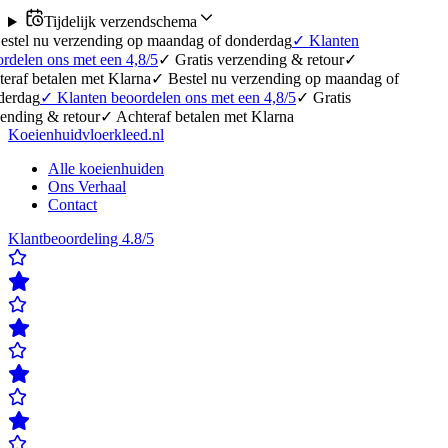
Tijdelijk verzendschema
erzending op maandag of donderdag
✓
Klanten
 met een 4,8/5
✓
Gratis verzending & retour
✓
en met Klarna
✓
Bestel nu verzending op maandag of
lanten beoordelen ons met een 4,8/5
✓
Gratis
etour
✓
Achteraf betalen met Klarna
Koeienhuidvloerkleed.nl
Alle koeienhuiden
Ons Verhaal
Contact
Klantbeoordeling 4.8/5