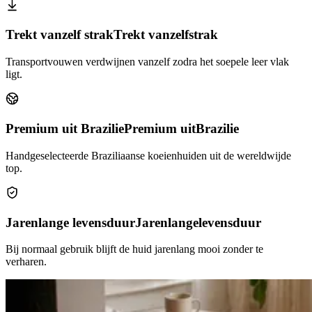
Trekt vanzelf strak
Trekt vanzelf
strak
Transportvouwen verdwijnen vanzelf zodra het soepele leer vlak
ligt.
Premium uit Brazilie
Premium uit
Brazilie
Handgeselecteerde Braziliaanse koeienhuiden uit de wereldwijde
top.
Jarenlange levensduur
Jarenlange
levensduur
Bij normaal gebruik blijft de huid jarenlang mooi zonder te
verharen.