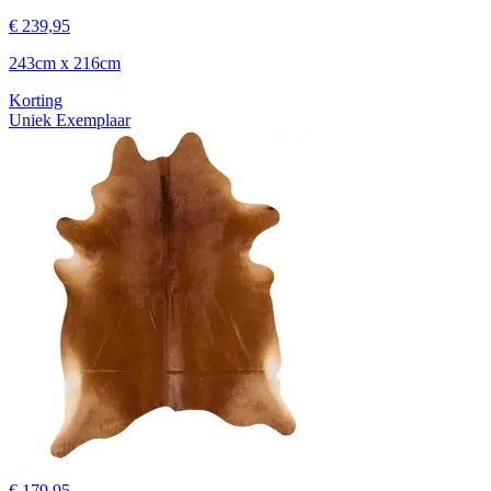
€ 239,95
243cm x 216cm
Korting
Uniek Exemplaar
€ 179,95