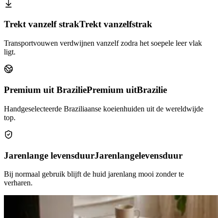
Trekt vanzelf strak
Trekt vanzelf
strak
Transportvouwen verdwijnen vanzelf zodra het soepele leer vlak
ligt.
Premium uit Brazilie
Premium uit
Brazilie
Handgeselecteerde Braziliaanse koeienhuiden uit de wereldwijde
top.
Jarenlange levensduur
Jarenlange
levensduur
Bij normaal gebruik blijft de huid jarenlang mooi zonder te
verharen.