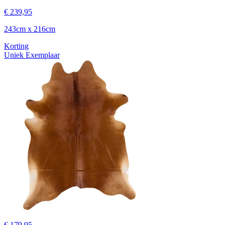
€ 239,95
243cm x 216cm
Korting
Uniek Exemplaar
€ 179,95