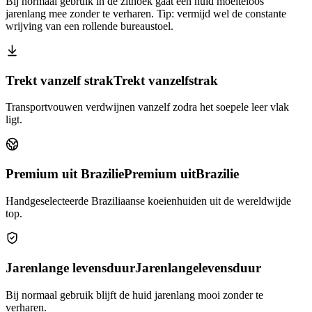
Bij normaal gebruik in de zithoek gaat een huid moeiteloos
jarenlang mee zonder te verharen. Tip: vermijd wel de constante
wrijving van een rollende bureaustoel.
Trekt vanzelf strak
Trekt vanzelf
strak
Transportvouwen verdwijnen vanzelf zodra het soepele leer vlak
ligt.
Premium uit Brazilie
Premium uit
Brazilie
Handgeselecteerde Braziliaanse koeienhuiden uit de wereldwijde
top.
Jarenlange levensduur
Jarenlange
levensduur
Bij normaal gebruik blijft de huid jarenlang mooi zonder te
verharen.