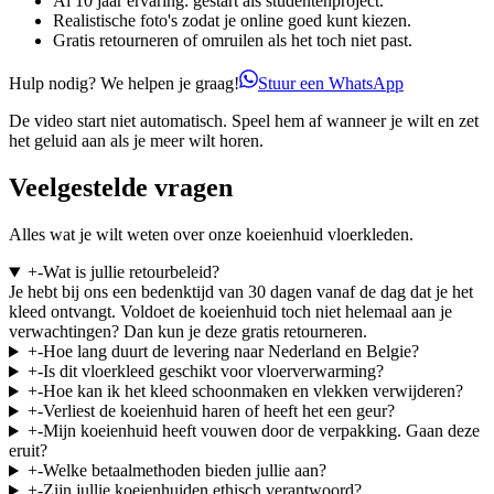
Al 10 jaar ervaring: gestart als studentenproject.
Realistische foto's zodat je online goed kunt kiezen.
Gratis retourneren of omruilen als het toch niet past.
Hulp nodig? We helpen je graag!
Stuur een WhatsApp
De video start niet automatisch. Speel hem af wanneer je wilt en zet
het geluid aan als je meer wilt horen.
Veelgestelde vragen
Alles wat je wilt weten over onze koeienhuid vloerkleden.
+
-
Wat is jullie retourbeleid?
Je hebt bij ons een bedenktijd van 30 dagen vanaf de dag dat je het
kleed ontvangt. Voldoet de koeienhuid toch niet helemaal aan je
verwachtingen? Dan kun je deze gratis retourneren.
+
-
Hoe lang duurt de levering naar Nederland en Belgie?
+
-
Is dit vloerkleed geschikt voor vloerverwarming?
+
-
Hoe kan ik het kleed schoonmaken en vlekken verwijderen?
+
-
Verliest de koeienhuid haren of heeft het een geur?
+
-
Mijn koeienhuid heeft vouwen door de verpakking. Gaan deze
eruit?
+
-
Welke betaalmethoden bieden jullie aan?
+
-
Zijn jullie koeienhuiden ethisch verantwoord?