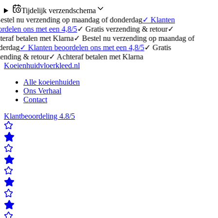
Tijdelijk verzendschema
erzending op maandag of donderdag
✓
Klanten
 met een 4,8/5
✓
Gratis verzending & retour
✓
en met Klarna
✓
Bestel nu verzending op maandag of
lanten beoordelen ons met een 4,8/5
✓
Gratis
etour
✓
Achteraf betalen met Klarna
Koeienhuidvloerkleed.nl
Alle koeienhuiden
Ons Verhaal
Contact
Klantbeoordeling 4.8/5