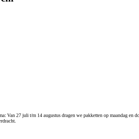
ema
:
Van 27 juli t/m 14 augustus dragen we pakketten op maandag en d
erdracht.