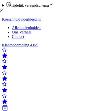
Tijdelijk verzendschema
u verzending op maandag of donderdag
✓
Klanten beoordelen ons met e
ordelen ons met een 4,8/5
✓
Gratis verzending & retour
✓
Achteraf bet
Koeienhuidvloerkleed.nl
Alle koeienhuiden
Ons Verhaal
Contact
Klantbeoordeling 4.8/5