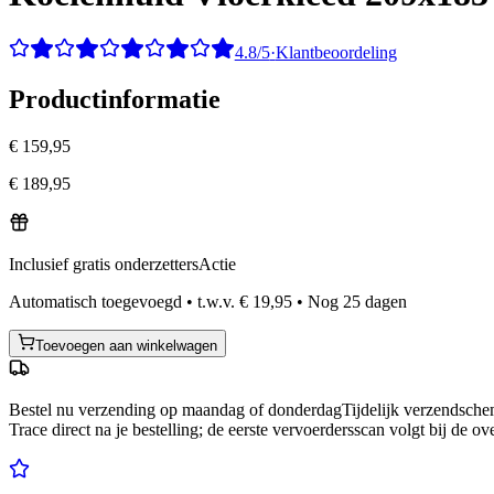
4.8/5
·
Klantbeoordeling
Productinformatie
€ 159,95
€ 189,95
Inclusief gratis onderzetters
Actie
Automatisch toegevoegd
•
t.w.v.
€ 19,95
•
Nog
25
dagen
Toevoegen aan winkelwagen
Bestel nu
verzending op maandag of donderdag
Tijdelijk verzendsch
Trace direct na je bestelling; de eerste vervoerdersscan volgt bij de ov