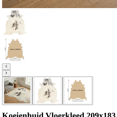
Koeienhuid Vloerkleed 209x183