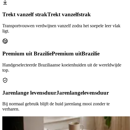
Trekt vanzelf strak
Trekt vanzelf
strak
Transportvouwen verdwijnen vanzelf zodra het soepele leer vlak
ligt.
Premium uit Brazilie
Premium uit
Brazilie
Handgeselecteerde Braziliaanse koeienhuiden uit de wereldwijde
top.
Jarenlange levensduur
Jarenlange
levensduur
Bij normaal gebruik blijft de huid jarenlang mooi zonder te
verharen.