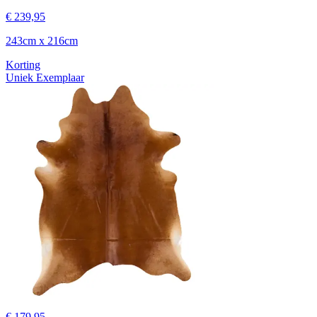
€ 239,95
243cm x 216cm
Korting
Uniek Exemplaar
€ 179,95