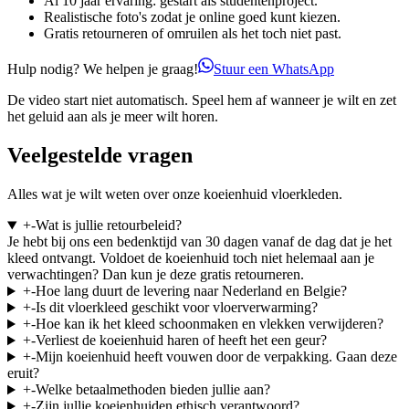
Al 10 jaar ervaring: gestart als studentenproject.
Realistische foto's zodat je online goed kunt kiezen.
Gratis retourneren of omruilen als het toch niet past.
Hulp nodig? We helpen je graag!
Stuur een WhatsApp
De video start niet automatisch. Speel hem af wanneer je wilt en zet
het geluid aan als je meer wilt horen.
Veelgestelde vragen
Alles wat je wilt weten over onze koeienhuid vloerkleden.
+
-
Wat is jullie retourbeleid?
Je hebt bij ons een bedenktijd van 30 dagen vanaf de dag dat je het
kleed ontvangt. Voldoet de koeienhuid toch niet helemaal aan je
verwachtingen? Dan kun je deze gratis retourneren.
+
-
Hoe lang duurt de levering naar Nederland en Belgie?
+
-
Is dit vloerkleed geschikt voor vloerverwarming?
+
-
Hoe kan ik het kleed schoonmaken en vlekken verwijderen?
+
-
Verliest de koeienhuid haren of heeft het een geur?
+
-
Mijn koeienhuid heeft vouwen door de verpakking. Gaan deze
eruit?
+
-
Welke betaalmethoden bieden jullie aan?
+
-
Zijn jullie koeienhuiden ethisch verantwoord?