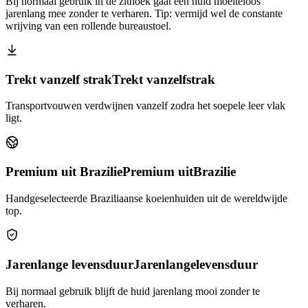
Bij normaal gebruik in de zithoek gaat een huid moeiteloos
jarenlang mee zonder te verharen. Tip: vermijd wel de constante
wrijving van een rollende bureaustoel.
Trekt vanzelf strak
Trekt vanzelf
strak
Transportvouwen verdwijnen vanzelf zodra het soepele leer vlak
ligt.
Premium uit Brazilie
Premium uit
Brazilie
Handgeselecteerde Braziliaanse koeienhuiden uit de wereldwijde
top.
Jarenlange levensduur
Jarenlange
levensduur
Bij normaal gebruik blijft de huid jarenlang mooi zonder te
verharen.