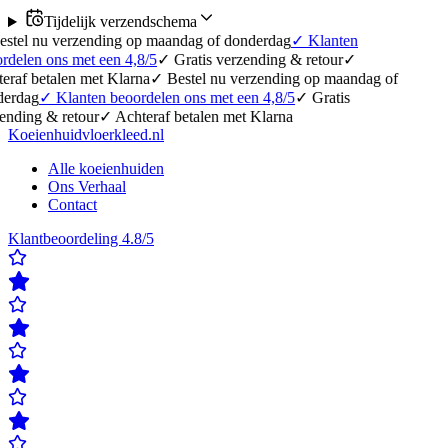
Tijdelijk verzendschema
erzending op maandag of donderdag
✓
Klanten
 met een 4,8/5
✓
Gratis verzending & retour
✓
en met Klarna
✓
Bestel nu verzending op maandag of
anten beoordelen ons met een 4,8/5
✓
Gratis
etour
✓
Achteraf betalen met Klarna
Koeienhuidvloerkleed.nl
Alle koeienhuiden
Ons Verhaal
Contact
Klantbeoordeling 4.8/5