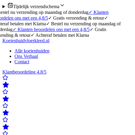
Tijdelijk verzendschema
erzending op maandag of donderdag
✓
Klanten
 met een 4,8/5
✓
Gratis verzending & retour
✓
en met Klarna
✓
Bestel nu verzending op maandag of
lanten beoordelen ons met een 4,8/5
✓
Gratis
etour
✓
Achteraf betalen met Klarna
Koeienhuidvloerkleed.nl
Alle koeienhuiden
Ons Verhaal
Contact
Klantbeoordeling 4.8/5