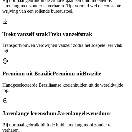
Bij normaal gebruik in de zithoek gaat een huid moeiteloos
jarenlang mee zonder te verharen. Tip: vermijd wel de constante
wrijving van een rollende bureaustoel.
Trekt vanzelf strak
Trekt vanzelf
strak
Transportvouwen verdwijnen vanzelf zodra het soepele leer vlak
ligt.
Premium uit Brazilie
Premium uit
Brazilie
Handgeselecteerde Braziliaanse koeienhuiden uit de wereldwijde
top.
Jarenlange levensduur
Jarenlange
levensduur
Bij normaal gebruik blijft de huid jarenlang mooi zonder te
verharen.