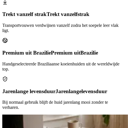
Trekt vanzelf strak
Trekt vanzelf
strak
Transportvouwen verdwijnen vanzelf zodra het soepele leer vlak
ligt.
Premium uit Brazilie
Premium uit
Brazilie
Handgeselecteerde Braziliaanse koeienhuiden uit de wereldwijde
top.
Jarenlange levensduur
Jarenlange
levensduur
Bij normaal gebruik blijft de huid jarenlang mooi zonder te
verharen.