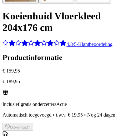
Koeienhuid Vloerkleed
204x176 cm
4.8/5
·
Klantbeoordeling
Productinformatie
€ 159,95
€ 189,95
Inclusief gratis onderzetters
Actie
Automatisch toegevoegd
•
t.w.v.
€ 19,95
•
Nog
24
dagen
Uitverkocht