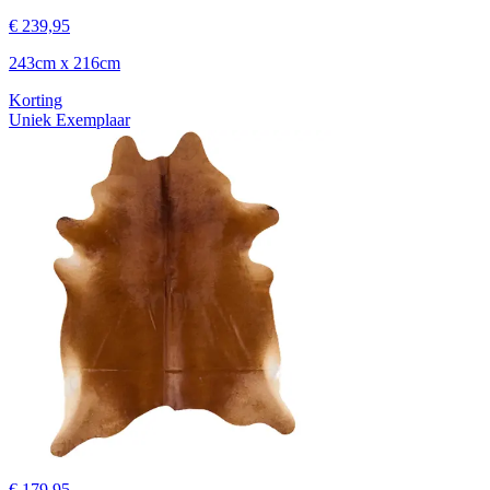
€ 239,95
243cm x 216cm
Korting
Uniek Exemplaar
€ 179,95