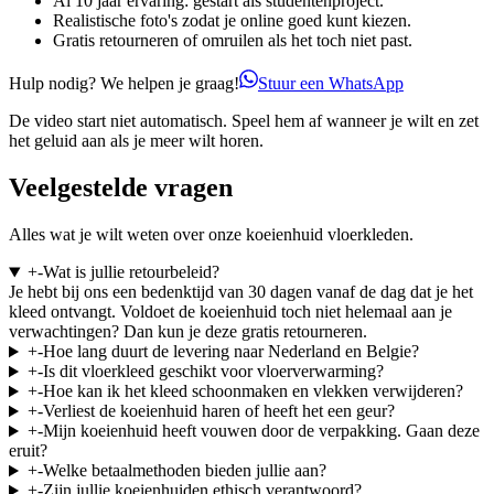
Al 10 jaar ervaring: gestart als studentenproject.
Realistische foto's zodat je online goed kunt kiezen.
Gratis retourneren of omruilen als het toch niet past.
Hulp nodig? We helpen je graag!
Stuur een WhatsApp
De video start niet automatisch. Speel hem af wanneer je wilt en zet
het geluid aan als je meer wilt horen.
Veelgestelde vragen
Alles wat je wilt weten over onze koeienhuid vloerkleden.
+
-
Wat is jullie retourbeleid?
Je hebt bij ons een bedenktijd van 30 dagen vanaf de dag dat je het
kleed ontvangt. Voldoet de koeienhuid toch niet helemaal aan je
verwachtingen? Dan kun je deze gratis retourneren.
+
-
Hoe lang duurt de levering naar Nederland en Belgie?
+
-
Is dit vloerkleed geschikt voor vloerverwarming?
+
-
Hoe kan ik het kleed schoonmaken en vlekken verwijderen?
+
-
Verliest de koeienhuid haren of heeft het een geur?
+
-
Mijn koeienhuid heeft vouwen door de verpakking. Gaan deze
eruit?
+
-
Welke betaalmethoden bieden jullie aan?
+
-
Zijn jullie koeienhuiden ethisch verantwoord?