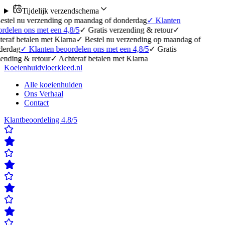
Tijdelijk verzendschema
rzending op maandag of donderdag
✓
Klanten
met een 4,8/5
✓
Gratis verzending & retour
✓
n met Klarna
✓
Bestel nu verzending op maandag of
anten beoordelen ons met een 4,8/5
✓
Gratis
etour
✓
Achteraf betalen met Klarna
Koeienhuidvloerkleed.nl
Alle koeienhuiden
Ons Verhaal
Contact
Klantbeoordeling 4.8/5