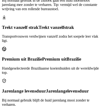
Bij normaal gebruik in de zithoek gaat een huid moeiteloos
jarenlang mee zonder te verharen. Tip: vermijd wel de constante
wrijving van een rollende bureaustoel.
Trekt vanzelf strak
Trekt vanzelf
strak
Transportvouwen verdwijnen vanzelf zodra het soepele leer vlak
ligt.
Premium uit Brazilie
Premium uit
Brazilie
Handgeselecteerde Braziliaanse koeienhuiden uit de wereldwijde
top.
Jarenlange levensduur
Jarenlange
levensduur
Bij normaal gebruik blijft de huid jarenlang mooi zonder te
verharen.