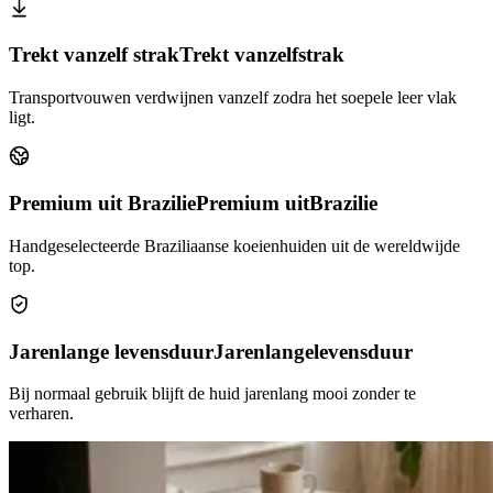
Trekt vanzelf strak
Trekt vanzelf
strak
Transportvouwen verdwijnen vanzelf zodra het soepele leer vlak
ligt.
Premium uit Brazilie
Premium uit
Brazilie
Handgeselecteerde Braziliaanse koeienhuiden uit de wereldwijde
top.
Jarenlange levensduur
Jarenlange
levensduur
Bij normaal gebruik blijft de huid jarenlang mooi zonder te
verharen.