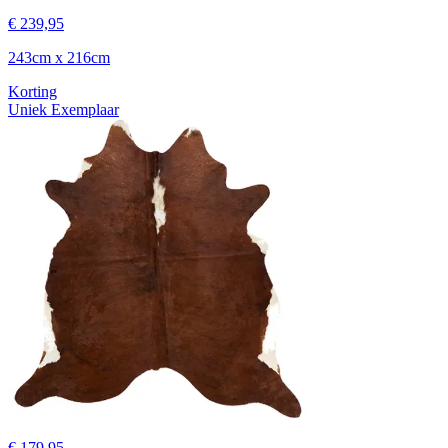
€ 239,95
243cm x 216cm
Korting
Uniek Exemplaar
€ 179,95