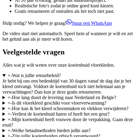
Al 10 jaar ervaring: gestart als studentenproject.
Realistische foto's zodat je online goed kunt kiezen.
Gratis retourneren of omruilen als het toch niet past.
Hulp nodig? We helpen je graag!
Stuur een WhatsApp
De video start niet automatisch. Speel hem af wanneer je wilt en zet
het geluid aan als je meer wilt horen.
Veelgestelde vragen
Alles wat je wilt weten over onze koeienhuid vloerkleden.
+
-
Wat is jullie retourbeleid?
Je hebt bij ons een bedenktijd van 30 dagen vanaf de dag dat je het
kleed ontvangt. Voldoet de koeienhuid toch niet helemaal aan je
verwachtingen? Dan kun je deze gratis retourneren.
+
-
Hoe lang duurt de levering naar Nederland en Belgie?
+
-
Is dit vloerkleed geschikt voor vloerverwarming?
+
-
Hoe kan ik het kleed schoonmaken en vlekken verwijderen?
+
-
Verliest de koeienhuid haren of heeft het een geur?
+
-
Mijn koeienhuid heeft vouwen door de verpakking. Gaan deze
eruit?
+
-
Welke betaalmethoden bieden jullie aan?
+
-
Zijn jullie koeienhuiden ethisch verantwoord?