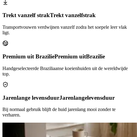
Trekt vanzelf strak
Trekt vanzelf
strak
Transportvouwen verdwijnen vanzelf zodra het soepele leer vlak
ligt.
Premium uit Brazilie
Premium uit
Brazilie
Handgeselecteerde Braziliaanse koeienhuiden uit de wereldwijde
top.
Jarenlange levensduur
Jarenlange
levensduur
Bij normaal gebruik blijft de huid jarenlang mooi zonder te
verharen.