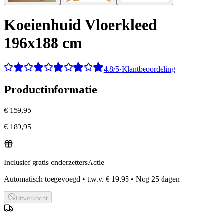
Koeienhuid Vloerkleed
196x188 cm
4.8/5
·
Klantbeoordeling
Productinformatie
€ 159,95
€ 189,95
Inclusief gratis onderzetters
Actie
Automatisch toegevoegd
•
t.w.v.
€ 19,95
•
Nog
25
dagen
Uitverkocht