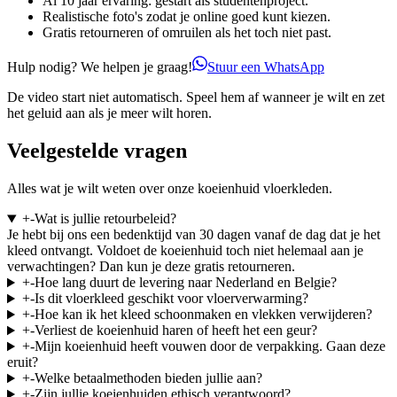
Al 10 jaar ervaring: gestart als studentenproject.
Realistische foto's zodat je online goed kunt kiezen.
Gratis retourneren of omruilen als het toch niet past.
Hulp nodig? We helpen je graag!
Stuur een WhatsApp
De video start niet automatisch. Speel hem af wanneer je wilt en zet
het geluid aan als je meer wilt horen.
Veelgestelde vragen
Alles wat je wilt weten over onze koeienhuid vloerkleden.
+
-
Wat is jullie retourbeleid?
Je hebt bij ons een bedenktijd van 30 dagen vanaf de dag dat je het
kleed ontvangt. Voldoet de koeienhuid toch niet helemaal aan je
verwachtingen? Dan kun je deze gratis retourneren.
+
-
Hoe lang duurt de levering naar Nederland en Belgie?
+
-
Is dit vloerkleed geschikt voor vloerverwarming?
+
-
Hoe kan ik het kleed schoonmaken en vlekken verwijderen?
+
-
Verliest de koeienhuid haren of heeft het een geur?
+
-
Mijn koeienhuid heeft vouwen door de verpakking. Gaan deze
eruit?
+
-
Welke betaalmethoden bieden jullie aan?
+
-
Zijn jullie koeienhuiden ethisch verantwoord?