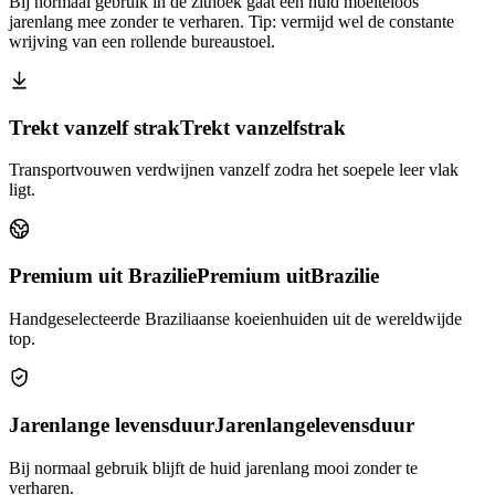
Bij normaal gebruik in de zithoek gaat een huid moeiteloos
jarenlang mee zonder te verharen. Tip: vermijd wel de constante
wrijving van een rollende bureaustoel.
Trekt vanzelf strak
Trekt vanzelf
strak
Transportvouwen verdwijnen vanzelf zodra het soepele leer vlak
ligt.
Premium uit Brazilie
Premium uit
Brazilie
Handgeselecteerde Braziliaanse koeienhuiden uit de wereldwijde
top.
Jarenlange levensduur
Jarenlange
levensduur
Bij normaal gebruik blijft de huid jarenlang mooi zonder te
verharen.