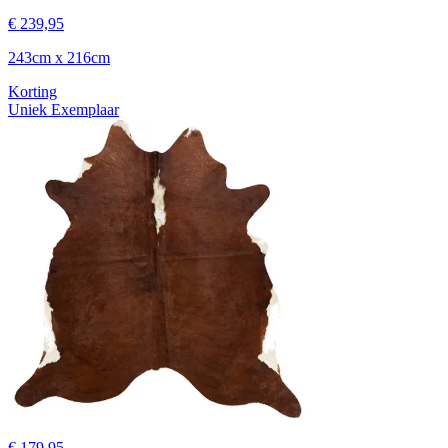
€ 239,95
243cm x 216cm
Korting
Uniek Exemplaar
€ 179,95