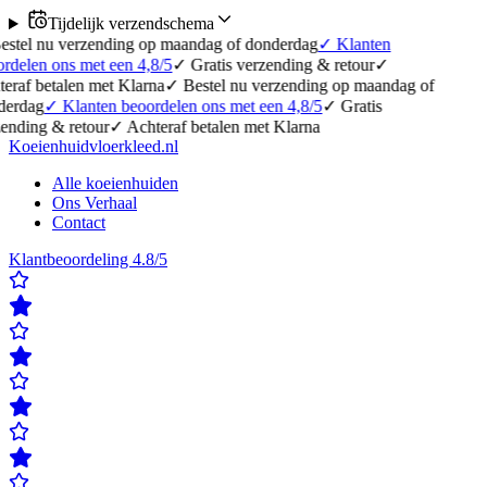
Tijdelijk verzendschema
erzending op maandag of donderdag
✓
Klanten
 met een 4,8/5
✓
Gratis verzending & retour
✓
en met Klarna
✓
Bestel nu verzending op maandag of
lanten beoordelen ons met een 4,8/5
✓
Gratis
etour
✓
Achteraf betalen met Klarna
Koeienhuidvloerkleed.nl
Alle koeienhuiden
Ons Verhaal
Contact
Klantbeoordeling 4.8/5