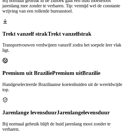
Bij normaal gebruik in de zithoek gaat een huid moeiteloos
jarenlang mee zonder te verharen. Tip: vermijd wel de constante
wrijving van een rollende bureaustoel.
Trekt vanzelf strak
Trekt vanzelf
strak
Transportvouwen verdwijnen vanzelf zodra het soepele leer vlak
ligt.
Premium uit Brazilie
Premium uit
Brazilie
Handgeselecteerde Braziliaanse koeienhuiden uit de wereldwijde
top.
Jarenlange levensduur
Jarenlange
levensduur
Bij normaal gebruik blijft de huid jarenlang mooi zonder te
verharen.