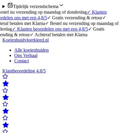
Tijdelijk verzendschema
erzending op maandag of donderdag
✓
Klanten
 met een 4,8/5
✓
Gratis verzending & retour
✓
en met Klarna
✓
Bestel nu verzending op maandag of
lanten beoordelen ons met een 4,8/5
✓
Gratis
etour
✓
Achteraf betalen met Klarna
Koeienhuidvloerkleed.nl
Alle koeienhuiden
Ons Verhaal
Contact
Klantbeoordeling 4.8/5