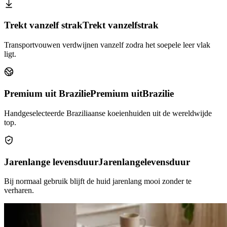
Trekt vanzelf strak
Trekt vanzelf
strak
Transportvouwen verdwijnen vanzelf zodra het soepele leer vlak
ligt.
Premium uit Brazilie
Premium uit
Brazilie
Handgeselecteerde Braziliaanse koeienhuiden uit de wereldwijde
top.
Jarenlange levensduur
Jarenlange
levensduur
Bij normaal gebruik blijft de huid jarenlang mooi zonder te
verharen.