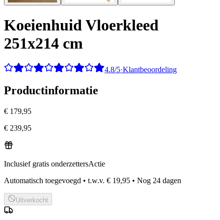
Koeienhuid Vloerkleed
251x214 cm
4.8/5
·
Klantbeoordeling
Productinformatie
€ 179,95
€ 239,95
Inclusief gratis onderzetters
Actie
Automatisch toegevoegd
•
t.w.v.
€ 19,95
•
Nog
24
dagen
Uitverkocht