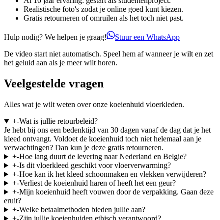
Al 10 jaar ervaring: gestart als studentenproject.
Realistische foto's zodat je online goed kunt kiezen.
Gratis retourneren of omruilen als het toch niet past.
Hulp nodig? We helpen je graag!
Stuur een WhatsApp
De video start niet automatisch. Speel hem af wanneer je wilt en zet
het geluid aan als je meer wilt horen.
Veelgestelde vragen
Alles wat je wilt weten over onze koeienhuid vloerkleden.
+
-
Wat is jullie retourbeleid?
Je hebt bij ons een bedenktijd van 30 dagen vanaf de dag dat je het
kleed ontvangt. Voldoet de koeienhuid toch niet helemaal aan je
verwachtingen? Dan kun je deze gratis retourneren.
+
-
Hoe lang duurt de levering naar Nederland en Belgie?
+
-
Is dit vloerkleed geschikt voor vloerverwarming?
+
-
Hoe kan ik het kleed schoonmaken en vlekken verwijderen?
+
-
Verliest de koeienhuid haren of heeft het een geur?
+
-
Mijn koeienhuid heeft vouwen door de verpakking. Gaan deze
eruit?
+
-
Welke betaalmethoden bieden jullie aan?
+
-
Zijn jullie koeienhuiden ethisch verantwoord?