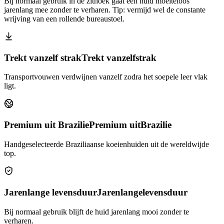
Bij normaal gebruik in de zithoek gaat een huid moeiteloos
jarenlang mee zonder te verharen. Tip: vermijd wel de constante
wrijving van een rollende bureaustoel.
Trekt vanzelf strak
Trekt vanzelf
strak
Transportvouwen verdwijnen vanzelf zodra het soepele leer vlak
ligt.
Premium uit Brazilie
Premium uit
Brazilie
Handgeselecteerde Braziliaanse koeienhuiden uit de wereldwijde
top.
Jarenlange levensduur
Jarenlange
levensduur
Bij normaal gebruik blijft de huid jarenlang mooi zonder te
verharen.