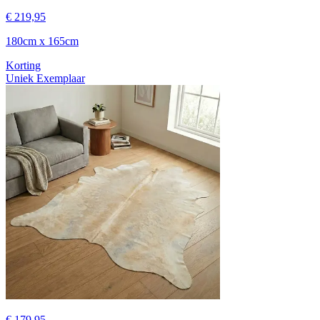
€ 219,95
180cm x 165cm
Korting
Uniek Exemplaar
€ 179,95