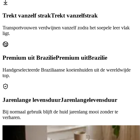
Trekt vanzelf strak
Trekt vanzelf
strak
Transportvouwen verdwijnen vanzelf zodra het soepele leer vlak
ligt.
Premium uit Brazilie
Premium uit
Brazilie
Handgeselecteerde Braziliaanse koeienhuiden uit de wereldwijde
top.
Jarenlange levensduur
Jarenlange
levensduur
Bij normaal gebruik blijft de huid jarenlang mooi zonder te
verharen.