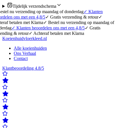
Tijdelijk verzendschema
rzending op maandag of donderdag
✓
Klanten
met een 4,8/5
✓
Gratis verzending & retour
✓
n met Klarna
✓
Bestel nu verzending op maandag of
anten beoordelen ons met een 4,8/5
✓
Gratis
etour
✓
Achteraf betalen met Klarna
Koeienhuidvloerkleed.nl
Alle koeienhuiden
Ons Verhaal
Contact
Klantbeoordeling 4.8/5