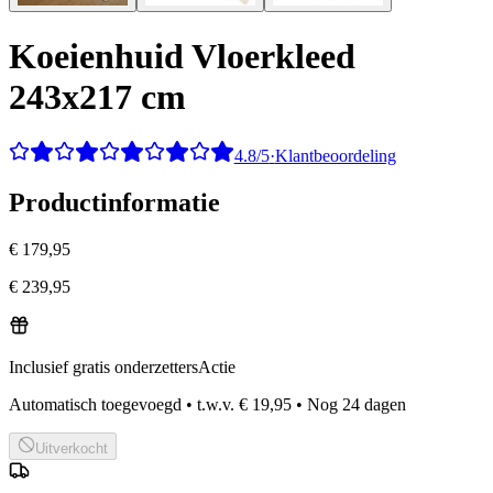
Koeienhuid Vloerkleed
243x217 cm
4.8/5
·
Klantbeoordeling
Productinformatie
€ 179,95
€ 239,95
Inclusief gratis onderzetters
Actie
Automatisch toegevoegd
•
t.w.v.
€ 19,95
•
Nog
24
dagen
Uitverkocht