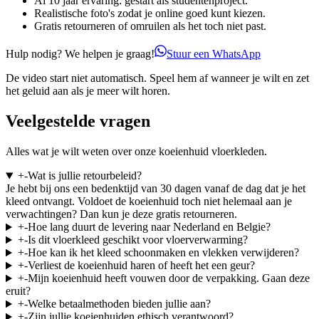
Al 10 jaar ervaring: gestart als studentenproject.
Realistische foto's zodat je online goed kunt kiezen.
Gratis retourneren of omruilen als het toch niet past.
Hulp nodig? We helpen je graag!
Stuur een WhatsApp
De video start niet automatisch. Speel hem af wanneer je wilt en zet
het geluid aan als je meer wilt horen.
Veelgestelde vragen
Alles wat je wilt weten over onze koeienhuid vloerkleden.
+
-
Wat is jullie retourbeleid?
Je hebt bij ons een bedenktijd van 30 dagen vanaf de dag dat je het
kleed ontvangt. Voldoet de koeienhuid toch niet helemaal aan je
verwachtingen? Dan kun je deze gratis retourneren.
+
-
Hoe lang duurt de levering naar Nederland en Belgie?
+
-
Is dit vloerkleed geschikt voor vloerverwarming?
+
-
Hoe kan ik het kleed schoonmaken en vlekken verwijderen?
+
-
Verliest de koeienhuid haren of heeft het een geur?
+
-
Mijn koeienhuid heeft vouwen door de verpakking. Gaan deze
eruit?
+
-
Welke betaalmethoden bieden jullie aan?
+
-
Zijn jullie koeienhuiden ethisch verantwoord?