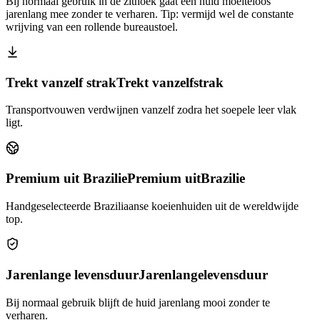
Bij normaal gebruik in de zithoek gaat een huid moeiteloos
jarenlang mee zonder te verharen. Tip: vermijd wel de constante
wrijving van een rollende bureaustoel.
Trekt vanzelf strak
Trekt vanzelf
strak
Transportvouwen verdwijnen vanzelf zodra het soepele leer vlak
ligt.
Premium uit Brazilie
Premium uit
Brazilie
Handgeselecteerde Braziliaanse koeienhuiden uit de wereldwijde
top.
Jarenlange levensduur
Jarenlange
levensduur
Bij normaal gebruik blijft de huid jarenlang mooi zonder te
verharen.