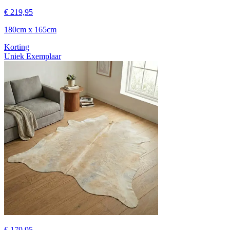
€ 219,95
180cm x 165cm
Korting
Uniek Exemplaar
€ 179,95