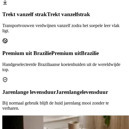
Trekt vanzelf strak
Trekt vanzelf
strak
Transportvouwen verdwijnen vanzelf zodra het soepele leer vlak
ligt.
Premium uit Brazilie
Premium uit
Brazilie
Handgeselecteerde Braziliaanse koeienhuiden uit de wereldwijde
top.
Jarenlange levensduur
Jarenlange
levensduur
Bij normaal gebruik blijft de huid jarenlang mooi zonder te
verharen.