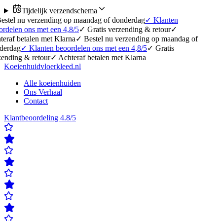
Tijdelijk verzendschema
erzending op maandag of donderdag
✓
Klanten
 met een 4,8/5
✓
Gratis verzending & retour
✓
en met Klarna
✓
Bestel nu verzending op maandag of
lanten beoordelen ons met een 4,8/5
✓
Gratis
etour
✓
Achteraf betalen met Klarna
Koeienhuidvloerkleed.nl
Alle koeienhuiden
Ons Verhaal
Contact
Klantbeoordeling 4.8/5