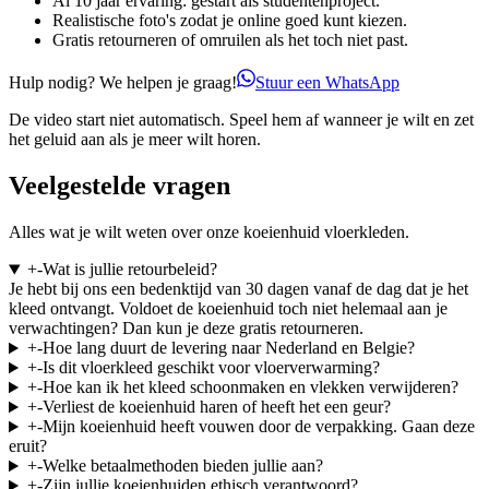
Al 10 jaar ervaring: gestart als studentenproject.
Realistische foto's zodat je online goed kunt kiezen.
Gratis retourneren of omruilen als het toch niet past.
Hulp nodig? We helpen je graag!
Stuur een WhatsApp
De video start niet automatisch. Speel hem af wanneer je wilt en zet
het geluid aan als je meer wilt horen.
Veelgestelde vragen
Alles wat je wilt weten over onze koeienhuid vloerkleden.
+
-
Wat is jullie retourbeleid?
Je hebt bij ons een bedenktijd van 30 dagen vanaf de dag dat je het
kleed ontvangt. Voldoet de koeienhuid toch niet helemaal aan je
verwachtingen? Dan kun je deze gratis retourneren.
+
-
Hoe lang duurt de levering naar Nederland en Belgie?
+
-
Is dit vloerkleed geschikt voor vloerverwarming?
+
-
Hoe kan ik het kleed schoonmaken en vlekken verwijderen?
+
-
Verliest de koeienhuid haren of heeft het een geur?
+
-
Mijn koeienhuid heeft vouwen door de verpakking. Gaan deze
eruit?
+
-
Welke betaalmethoden bieden jullie aan?
+
-
Zijn jullie koeienhuiden ethisch verantwoord?