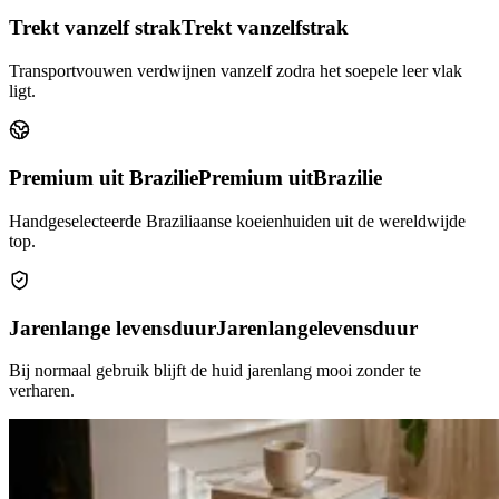
Trekt vanzelf strak
Trekt vanzelf
strak
Transportvouwen verdwijnen vanzelf zodra het soepele leer vlak
ligt.
Premium uit Brazilie
Premium uit
Brazilie
Handgeselecteerde Braziliaanse koeienhuiden uit de wereldwijde
top.
Jarenlange levensduur
Jarenlange
levensduur
Bij normaal gebruik blijft de huid jarenlang mooi zonder te
verharen.