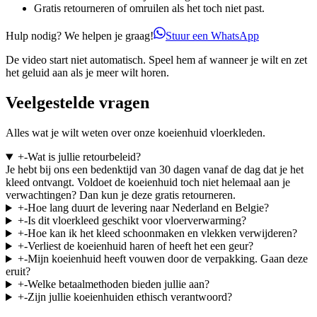
Gratis retourneren of omruilen als het toch niet past.
Hulp nodig? We helpen je graag!
Stuur een WhatsApp
De video start niet automatisch. Speel hem af wanneer je wilt en zet
het geluid aan als je meer wilt horen.
Veelgestelde vragen
Alles wat je wilt weten over onze koeienhuid vloerkleden.
+
-
Wat is jullie retourbeleid?
Je hebt bij ons een bedenktijd van 30 dagen vanaf de dag dat je het
kleed ontvangt. Voldoet de koeienhuid toch niet helemaal aan je
verwachtingen? Dan kun je deze gratis retourneren.
+
-
Hoe lang duurt de levering naar Nederland en Belgie?
+
-
Is dit vloerkleed geschikt voor vloerverwarming?
+
-
Hoe kan ik het kleed schoonmaken en vlekken verwijderen?
+
-
Verliest de koeienhuid haren of heeft het een geur?
+
-
Mijn koeienhuid heeft vouwen door de verpakking. Gaan deze
eruit?
+
-
Welke betaalmethoden bieden jullie aan?
+
-
Zijn jullie koeienhuiden ethisch verantwoord?