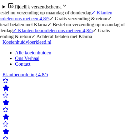
Tijdelijk verzendschema
 nu verzending op maandag of donderdag
✓
Klanten
n ons met een 4,8/5
✓
Gratis verzending & retour
✓
betalen met Klarna
✓
Bestel nu verzending op maandag of
g
✓
Klanten beoordelen ons met een 4,8/5
✓
Gratis
g & retour
✓
Achteraf betalen met Klarna
Koeienhuidvloerkleed.nl
Alle koeienhuiden
Ons Verhaal
Contact
Klantbeoordeling 4.8/5