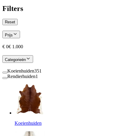
Filters
Reset
Prijs
€ 0
€ 1.000
Categorieën
Koeienhuiden
351
Rendierhuiden
1
Koeienhuiden