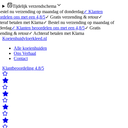
Tijdelijk verzendschema
erzending op maandag of donderdag
✓
Klanten
 met een 4,8/5
✓
Gratis verzending & retour
✓
en met Klarna
✓
Bestel nu verzending op maandag of
lanten beoordelen ons met een 4,8/5
✓
Gratis
retour
✓
Achteraf betalen met Klarna
Koeienhuidvloerkleed.nl
Alle koeienhuiden
Ons Verhaal
Contact
Klantbeoordeling 4.8/5