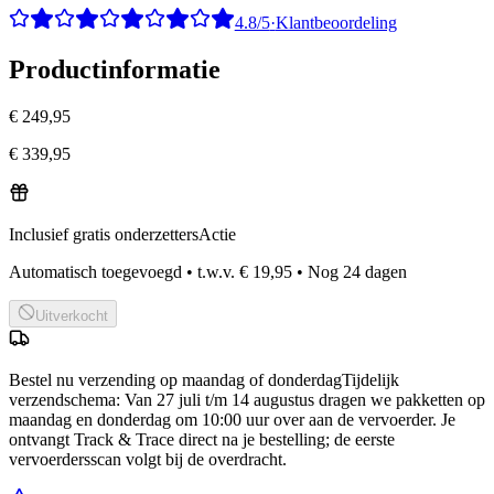
4.8/5
·
Klantbeoordeling
Productinformatie
€ 249,95
€ 339,95
Inclusief gratis onderzetters
Actie
Automatisch toegevoegd
•
t.w.v.
€ 19,95
•
Nog
24
dagen
Uitverkocht
Bestel nu
verzending op maandag of donderdag
Tijdelijk
verzendschema
:
Van 27 juli t/m 14 augustus dragen we pakketten op
maandag en donderdag om 10:00 uur over aan de vervoerder. Je
ontvangt Track & Trace direct na je bestelling; de eerste
vervoerdersscan volgt bij de overdracht.