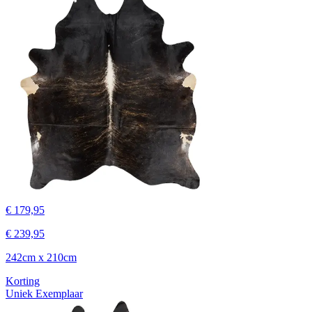
€ 179,95
€ 239,95
242cm x 210cm
Korting
Uniek Exemplaar