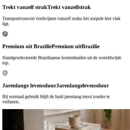
Trekt vanzelf strak
Trekt vanzelf
strak
Transportvouwen verdwijnen vanzelf zodra het soepele leer vlak
ligt.
Premium uit Brazilie
Premium uit
Brazilie
Handgeselecteerde Braziliaanse koeienhuiden uit de wereldwijde
top.
Jarenlange levensduur
Jarenlange
levensduur
Bij normaal gebruik blijft de huid jarenlang mooi zonder te
verharen.