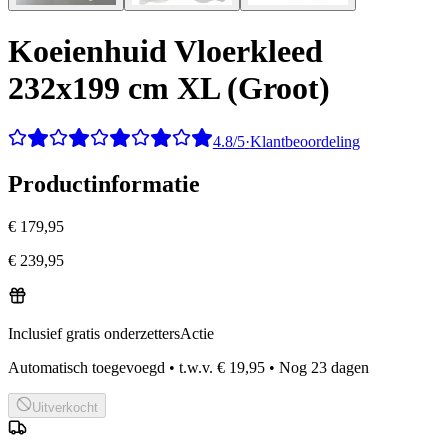
Koeienhuid Vloerkleed
232x199 cm XL (Groot)
4.8/5
·
Klantbeoordeling
Productinformatie
€ 179,95
€ 239,95
Inclusief gratis onderzetters
Actie
Automatisch toegevoegd
•
t.w.v.
€ 19,95
•
Nog
23
dagen
Uitverkocht