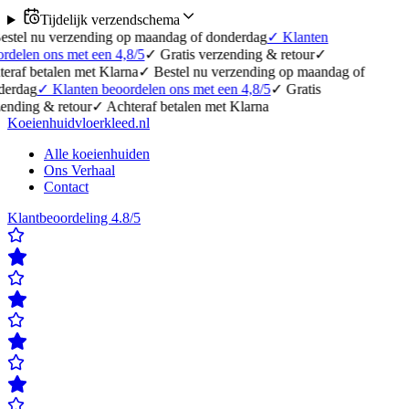
Tijdelijk verzendschema
erzending op maandag of donderdag
✓
Klanten
 met een 4,8/5
✓
Gratis verzending & retour
✓
en met Klarna
✓
Bestel nu verzending op maandag of
anten beoordelen ons met een 4,8/5
✓
Gratis
etour
✓
Achteraf betalen met Klarna
Koeienhuidvloerkleed.nl
Alle koeienhuiden
Ons Verhaal
Contact
Klantbeoordeling 4.8/5