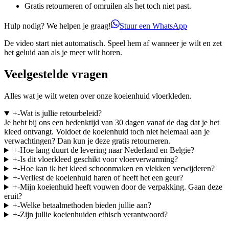
Gratis retourneren of omruilen als het toch niet past.
Hulp nodig? We helpen je graag!
Stuur een WhatsApp
De video start niet automatisch. Speel hem af wanneer je wilt en zet
het geluid aan als je meer wilt horen.
Veelgestelde vragen
Alles wat je wilt weten over onze koeienhuid vloerkleden.
+
-
Wat is jullie retourbeleid?
Je hebt bij ons een bedenktijd van 30 dagen vanaf de dag dat je het
kleed ontvangt. Voldoet de koeienhuid toch niet helemaal aan je
verwachtingen? Dan kun je deze gratis retourneren.
+
-
Hoe lang duurt de levering naar Nederland en Belgie?
+
-
Is dit vloerkleed geschikt voor vloerverwarming?
+
-
Hoe kan ik het kleed schoonmaken en vlekken verwijderen?
+
-
Verliest de koeienhuid haren of heeft het een geur?
+
-
Mijn koeienhuid heeft vouwen door de verpakking. Gaan deze
eruit?
+
-
Welke betaalmethoden bieden jullie aan?
+
-
Zijn jullie koeienhuiden ethisch verantwoord?